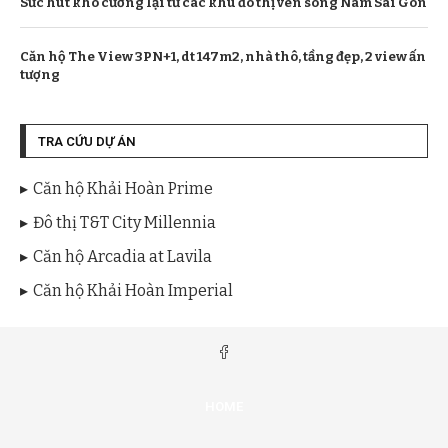
Sức hút khó cưỡng lại từ các khu đô thị ven sông Nam Sài Gòn
Căn hộ The View 3PN+1, dt 147m2, nhà thô, tầng đẹp, 2 view ấn
tượng
TRA CỨU DỰ ÁN
Căn hộ Khải Hoàn Prime
Đô thị T&T City Millennia
Căn hộ Arcadia at Lavila
Căn hộ Khải Hoàn Imperial
HOME