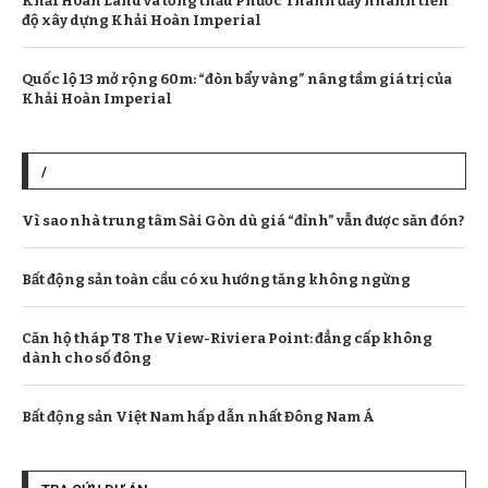
Khải Hoàn Land và tổng thầu Phước Thành đẩy nhanh tiến
độ xây dựng Khải Hoàn Imperial
Quốc lộ 13 mở rộng 60m: “đòn bẩy vàng” nâng tầm giá trị của
Khải Hoàn Imperial
/
Vì sao nhà trung tâm Sài Gòn dù giá “đỉnh” vẫn được săn đón?
Bất động sản toàn cầu có xu hướng tăng không ngừng
Căn hộ tháp T8 The View-Riviera Point: đẳng cấp không
dành cho số đông
Bất động sản Việt Nam hấp dẫn nhất Đông Nam Á