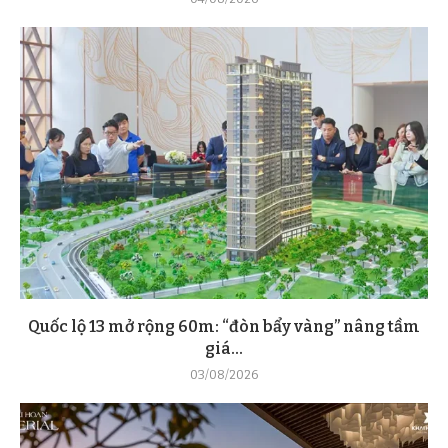
Quốc lộ 13 mở rộng 60m: “đòn bẩy vàng” nâng tầm
giá...
03/08/2026