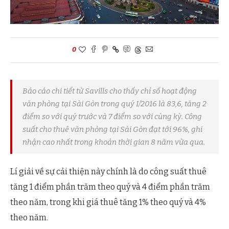
0
Báo cáo chi tiết từ Savills cho thấy chỉ số hoạt động
văn phòng tại Sài Gòn trong quý I/2016 là 83,6, tăng 2
điểm so với quý trước và 7 điểm so với cùng kỳ. Công
suất cho thuê văn phòng tại Sài Gòn đạt tới 96%, ghi
nhận cao nhất trong khoản thời gian 8 năm vừa qua.
Lí giải về sự cải thiện này chính là do công suất thuê
tăng 1 điểm phần trăm theo quý và 4 điểm phần trăm
theo năm, trong khi giá thuê tăng 1% theo quý và 4%
theo năm.