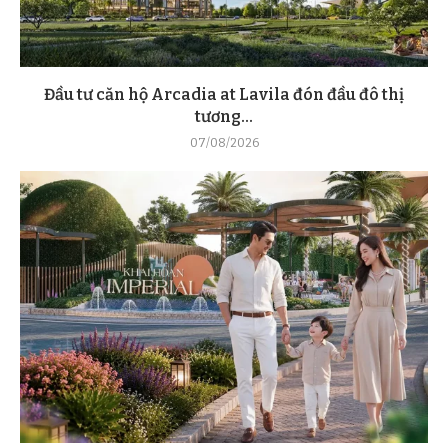
Đầu tư căn hộ Arcadia at Lavila đón đầu đô thị
tương...
07/08/2026