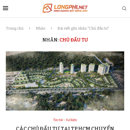
Trang chủ
Nhãn
Bài viết gắn nhãn "Chủ đầu tư"
NHÃN:
CHỦ ĐẦU TƯ
Tin tức - Sự kiện
CÁC CHỦ ĐẦU TƯ TẠI TP.HCM CHUYỂN