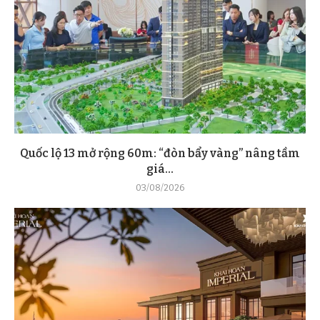
Quốc lộ 13 mở rộng 60m: “đòn bẩy vàng” nâng tầm
giá...
03/08/2026