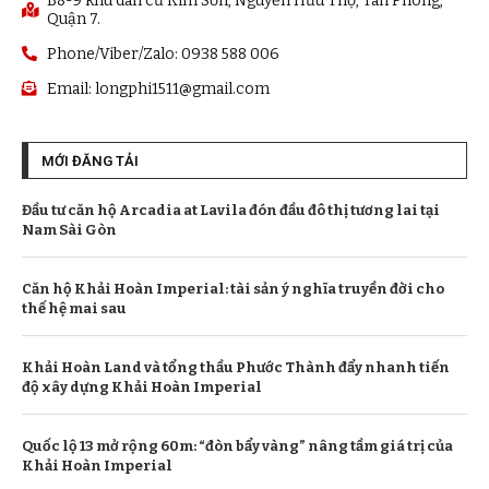
B8-9 khu dân cư Kim Sơn, Nguyễn Hữu Thọ, Tân Phong,
Quận 7.
Phone/Viber/Zalo: 0938 588 006
Email:
longphi1511@gmail.com
MỚI ĐĂNG TẢI
Đầu tư căn hộ Arcadia at Lavila đón đầu đô thị tương lai tại
Nam Sài Gòn
Căn hộ Khải Hoàn Imperial: tài sản ý nghĩa truyền đời cho
thế hệ mai sau
Khải Hoàn Land và tổng thầu Phước Thành đẩy nhanh tiến
độ xây dựng Khải Hoàn Imperial
Quốc lộ 13 mở rộng 60m: “đòn bẩy vàng” nâng tầm giá trị của
Khải Hoàn Imperial