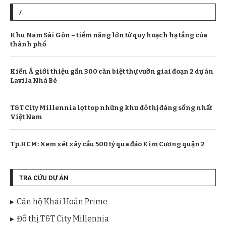
/
Khu Nam Sài Gòn – tiềm năng lớn từ quy hoạch hạ tầng của
thành phố
Kiến Á giới thiệu gần 300 căn biệt thự vườn giai đoạn 2 dự án
Lavila Nhà Bè
T&T City Millennia lọt top những khu đô thị đáng sống nhất
Việt Nam
Tp.HCM: Xem xét xây cầu 500 tỷ qua đảo Kim Cương quận 2
TRA CỨU DỰ ÁN
Căn hộ Khải Hoàn Prime
Đô thị T&T City Millennia