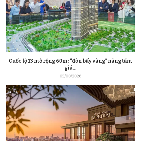
Quốc lộ 13 mở rộng 60m: “đòn bẩy vàng” nâng tầm
giá...
03/08/2026