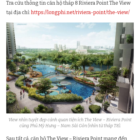
Tra cứu thông tin căn hộ tháp 8 Riviera Point The View
tại địa chỉ:
https://longphi.net/riviera-point/the-view/
View nhìn tuyệt đẹp cảnh quan tiện ích The View – Riviera Point
cùng Phú Mỹ Hưng – Nam Sài Gòn (nhìn từ tháp T8).
Sau tất cả, căn hộ The View – Riviera Point mang đến