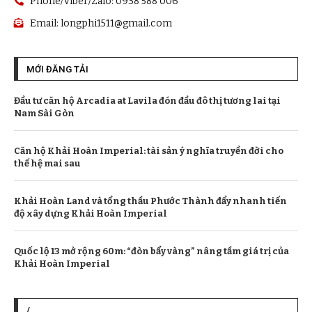
Phone/Viber/Zalo: 0938 588 006
Email:
longphi1511@gmail.com
MỚI ĐĂNG TẢI
Đầu tư căn hộ Arcadia at Lavila đón đầu đô thị tương lai tại
Nam Sài Gòn
Căn hộ Khải Hoàn Imperial: tài sản ý nghĩa truyền đời cho
thế hệ mai sau
Khải Hoàn Land và tổng thầu Phước Thành đẩy nhanh tiến
độ xây dựng Khải Hoàn Imperial
Quốc lộ 13 mở rộng 60m: “đòn bẩy vàng” nâng tầm giá trị của
Khải Hoàn Imperial
/