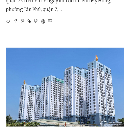
quận 7 vị trí liền kề ngay khu đô thị Phú Mỹ Hưng,
phường Tân Phú, quận 7, …