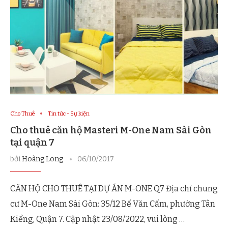
Cho Thuê
Tin tức - Sự kiện
Cho thuê căn hộ Masteri M-One Nam Sài Gòn
tại quận 7
bởi
Hoàng Long
06/10/2017
CĂN HỘ CHO THUÊ TẠI DỰ ÁN M-ONE Q7 Địa chỉ chung
cư M-One Nam Sài Gòn: 35/12 Bế Văn Cấm, phường Tân
Kiểng, Quận 7. Cập nhật 23/08/2022, vui lòng …