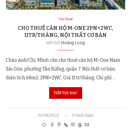
Cho Thuê
CHO THUÊ CĂN HỘ M-ONE 2PN+2WC,
11TR/THÁNG, NỘI THẤT CƠ BẢN
viết bởi
Hoàng Long
Chào Anh/Chị. Mình cần cho thuê căn hộ M-One Nam
Sài Gòn, phường Tân Kiểng, quận 7. Nội thất cơ bản,
diện tích 68m2, 2PN+2WC. Giá 11 tr/tháng. Chi phí …
TIẾP TỤC ĐỌC
22/08/2022
0 bình luận