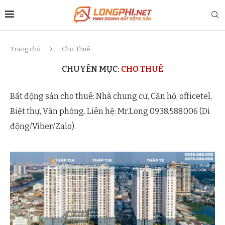
Trang chủ
Cho Thuê
CHUYÊN MỤC:
CHO THUÊ
Bất động sản cho thuê: Nhà chung cư, Căn hộ, officetel,
Biệt thự, Văn phòng. Liên hệ: Mr.Long 0938.588.006 (Di
động/Viber/Zalo).