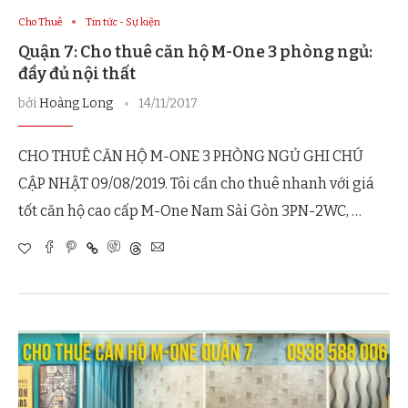
Cho Thuê
Tin tức - Sự kiện
Quận 7: Cho thuê căn hộ M-One 3 phòng ngủ:
đầy đủ nội thất
bởi
Hoàng Long
14/11/2017
CHO THUÊ CĂN HỘ M-ONE 3 PHÒNG NGỦ GHI CHÚ
CẬP NHẬT 09/08/2019. Tôi cần cho thuê nhanh với giá
tốt căn hộ cao cấp M-One Nam Sài Gòn 3PN-2WC, …