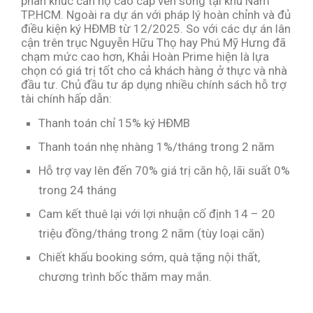
phân khúc căn hộ cao cấp ven sông tại khu Nam
TP.HCM. Ngoài ra dự án với pháp lý hoàn chỉnh và đủ
điều kiện ký HĐMB từ 12/2025. So với các dự án lân
cận trên trục Nguyễn Hữu Thọ hay Phú Mỹ Hưng đã
chạm mức cao hơn, Khải Hoàn Prime hiện là lựa
chọn có giá trị tốt cho cả khách hàng ở thực và nhà
đầu tư. Chủ đầu tư áp dụng nhiều chính sách hỗ trợ
tài chính hấp dẫn:
Thanh toán chỉ 15% ký HĐMB
Thanh toán nhẹ nhàng 1%/tháng trong 2 năm
Hỗ trợ vay lên đến 70% giá trị căn hộ, lãi suất 0%
trong 24 tháng
Cam kết thuê lại với lợi nhuận cố định 14 – 20
triệu đồng/tháng trong 2 năm (tùy loại căn)
Chiết khấu booking sớm, quà tặng nội thất,
chương trình bốc thăm may mắn.