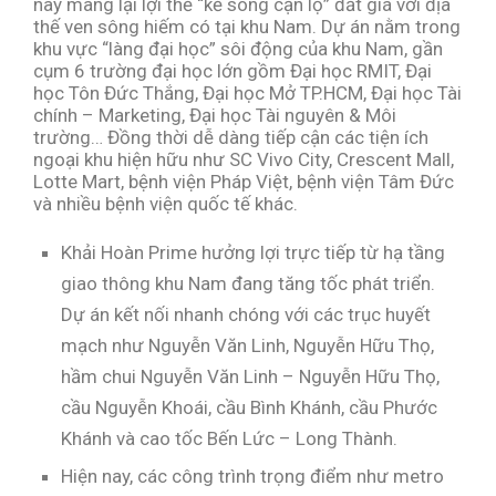
này mang lại lợi thế “kế sông cận lộ” đắt giá với địa
thế ven sông hiếm có tại khu Nam. Dự án nằm trong
khu vực “làng đại học” sôi động của khu Nam, gần
cụm 6 trường đại học lớn gồm Đại học RMIT, Đại
học Tôn Đức Thắng, Đại học Mở TP.HCM, Đại học Tài
chính – Marketing, Đại học Tài nguyên & Môi
trường… Đồng thời dễ dàng tiếp cận các tiện ích
ngoại khu hiện hữu như SC Vivo City, Crescent Mall,
Lotte Mart, bệnh viện Pháp Việt, bệnh viện Tâm Đức
và nhiều bệnh viện quốc tế khác.
Khải Hoàn Prime hưởng lợi trực tiếp từ hạ tầng
giao thông khu Nam đang tăng tốc phát triển.
Dự án kết nối nhanh chóng với các trục huyết
mạch như Nguyễn Văn Linh, Nguyễn Hữu Thọ,
hầm chui Nguyễn Văn Linh – Nguyễn Hữu Thọ,
cầu Nguyễn Khoái, cầu Bình Khánh, cầu Phước
Khánh và cao tốc Bến Lức – Long Thành.
Hiện nay, các công trình trọng điểm như metro