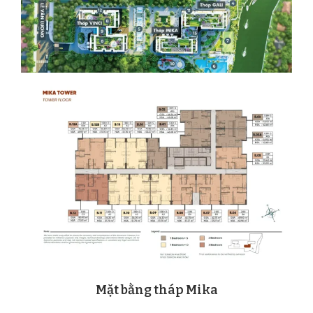
tháp Mika
Mặt bằng t