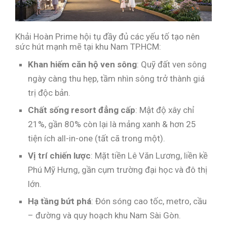
Khải Hoàn Prime hội tụ đầy đủ các yếu tố tạo nên
sức hút mạnh mẽ tại khu Nam TP.HCM:
Khan hiếm căn hộ ven sông
: Quỹ đất ven sông
ngày càng thu hẹp, tầm nhìn sông trở thành giá
trị độc bản.
Chất sống resort đẳng cấp
: Mật độ xây chỉ
21%, gần 80% còn lại là mảng xanh & hơn 25
tiện ích all-in-one (tất cã trong một).
Vị trí chiến lược
: Mặt tiền Lê Văn Lương, liền kề
Phú Mỹ Hưng, gần cụm trường đại học và đô thị
lớn.
Hạ tầng bứt phá
: Đón sóng cao tốc, metro, cầu
– đường và quy hoạch khu Nam Sài Gòn.