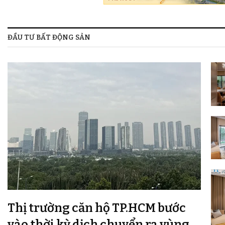
ĐẦU TƯ BẤT ĐỘNG SẢN
Thị trường căn hộ TP.HCM bước
vào thời kỳ dịch chuyển ra vùng