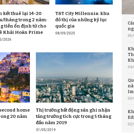
 kết thuê lại 14-20
T&T City Millennia: khu
ệu/tháng trong 2 năm:
đô thị của những kỷ lục
Că
g tiền ổn định từ cho
quốc gia
ng
ê Khải Hoàn Prime
08/09/2025
06/
5/2026
Kh
Th
Kh
04/
Qu
nâ
Im
03/
o second home
Thị trường bất động sản ghi nhận
Kh
 trong 20 năm
tăng trưởng tích cực trong 5 tháng
Ed
đầu năm 2019
02/
31/05/2019