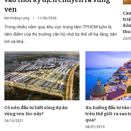
ven
Cam
bởi
Hoàng Long
11/06/2026
tri
dòn
Trong nhiều năm qua, khu vực trung tâm TP.HCM luôn là
thu
tâm điểm của thị trường căn hộ nhờ lợi thế về hạ tầng, tiện
23/0
ích và khả …
Có nên đầu tư lướt sóng dự án
Xu hướng đầu tư và
vùng ven lúc này?
trên thế giới ra sao
qua?
26/10/2021
08/07/2019