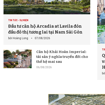
TIN TỨC - SỰ KIỆN
Đầu tư căn hộ Arcadia at Lavila đón
đầu đô thị tương lai tại Nam Sài Gòn
bởi
Hoàng Long
07/08/2026
TI
Căn hộ Khải Hoàn Imperial:
Q
tài sản ý nghĩa truyền đời cho
v
thế hệ mai sau
H
06/08/2026
bở