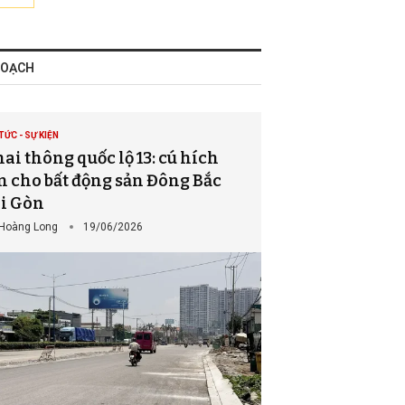
HOẠCH
TỨC - SỰ KIỆN
ai thông quốc lộ 13: cú hích
n cho bất động sản Đông Bắc
i Gòn
Hoàng Long
19/06/2026