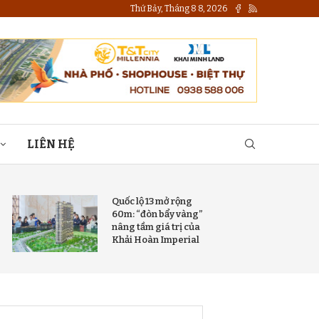
Thứ Bảy, Tháng 8 8, 2026
LIÊN HỆ
Quốc lộ 13 mở rộng
60m: “đòn bẩy vàng”
nâng tầm giá trị của
Khải Hoàn Imperial