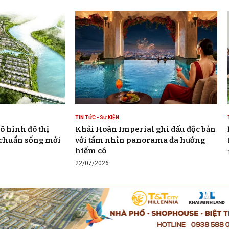
TIN TỨC - SỰ KIỆN
ô hình đô thị
Khải Hoàn Imperial ghi dấu độc bản
 chuẩn sống mới
với tầm nhìn panorama đa hướng
hiếm có
22/07/2026