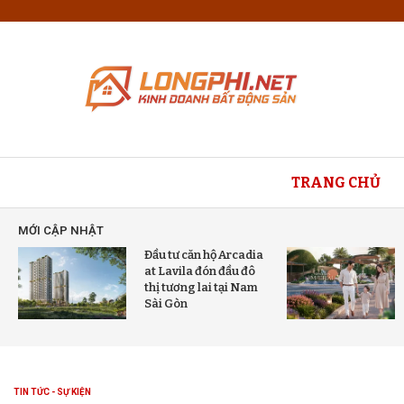
TRANG CHỦ
MỚI CẬP NHẬT
Đầu tư căn hộ Arcadia
at Lavila đón đầu đô
thị tương lai tại Nam
Sài Gòn
TIN TỨC - SỰ KIỆN