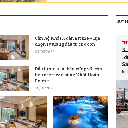
QUY 
Căn hộ Khải Hoàn Prime – lựa
TIN 
chọn lý tưởng đầu tư cho con
Kh
09/06/2026
lớ
Sà
Đầu tư sinh lời bền vững với căn
bởi
hộ resort ven sông Khải Hoàn
Prime
08/06/2026