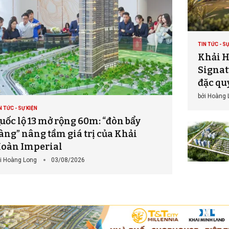
TIN TỨC - SỰ
Khải H
Signatu
đặc qu
bởi
Hoàng 
N TỨC - SỰ KIỆN
uốc lộ 13 mở rộng 60m: “đòn bẩy
àng” nâng tầm giá trị của Khải
oàn Imperial
i
Hoàng Long
03/08/2026