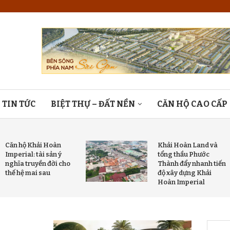
TIN TỨC
BIỆT THỰ – ĐẤT NỀN
CĂN HỘ CAO CẤP
Căn hộ Khải Hoàn
Khải Hoàn Land và
Imperial: tài sản ý
tổng thầu Phước
nghĩa truyền đời cho
Thành đẩy nhanh tiến
thế hệ mai sau
độ xây dựng Khải
Hoàn Imperial