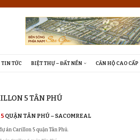
TIN TỨC
BIỆT THỰ – ĐẤT NỀN
CĂN HỘ CAO CẤP
ILLON 5 TÂN PHÚ
 5
QUẬN TÂN PHÚ – SACOMREAL