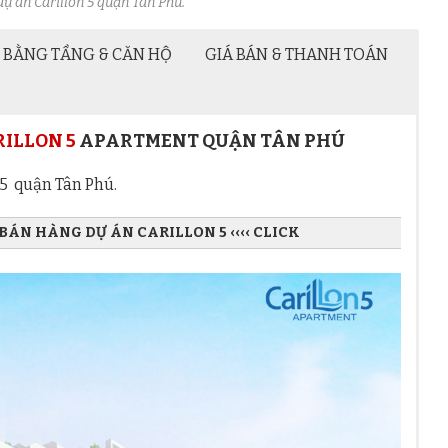
ự án Carillon 5 quận Tân Phú.
 BẰNG TẦNG & CĂN HỘ
GIÁ BÁN & THANH TOÁN
RILLON 5
APARTMENT QUẬN TÂN PHÚ
5 quận Tân Phú.
ÁN HÀNG DỰ ÁN CARILLON 5 ‹‹‹‹ CLICK