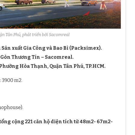
uận Tân Phú, phát triển bởi Sacomreal
 Sản xuất Gia Công và Bao Bì (Packsimex).
i Gòn Thương Tín – Sacomreal.
, Phường Hòa Thạnh, Quận Tân Phú, TP.HCM.
: 3900 m2.
shophouse).
 tổng cộng 221 căn hộ diện tích từ 48m2- 67m2-