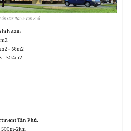
 án Carillon 5 Tân Phú
hính sau:
5m2.
64m2 – 68m2.
.6 – 50.4m2.
artment Tân Phú.
n 500m-2km.