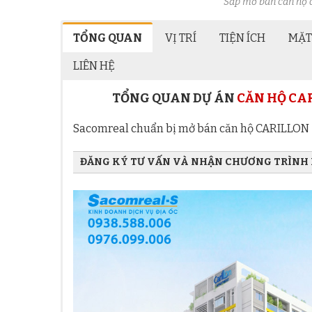
Sắp mở bán căn hộ d
TỔNG QUAN
VỊ TRÍ
TIỆN ÍCH
MẶT
LIÊN HỆ
TỔNG QUAN DỰ ÁN
CĂN HỘ CA
Sacomreal chuẩn bị mở bán căn hộ CARILLON 
ĐĂNG KÝ TƯ VẤN VÀ NHẬN CHƯƠNG TRÌNH B
Họ và tên Quý khách
Địa chỉ Email