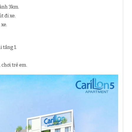
Hành 3km.
 đi xe.
 xe.
 tầng 1.
 chơi trẻ em.