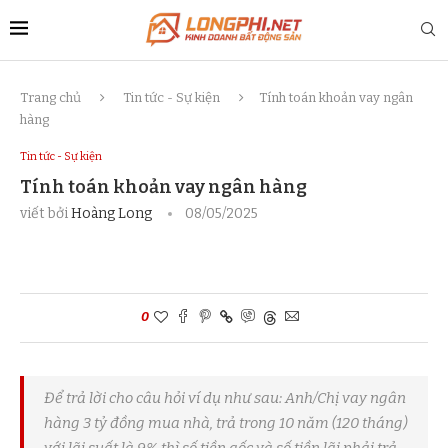
Trang chủ
Tin tức - Sự kiện
Tính toán khoản vay ngân
hàng
Tin tức - Sự kiện
Tính toán khoản vay ngân hàng
viết bởi
Hoàng Long
08/05/2025
0
Để trả lời cho câu hỏi ví dụ như sau: Anh/Chị vay ngân
hàng 3 tỷ đồng mua nhà, trả trong 10 năm (120 tháng)
với lãi suất là 9% thì số tiền gốc và số tiền lãi phải trả