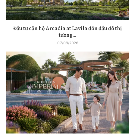
Đầu tư căn hộ Arcadia at Lavila đón đầu đô thị
tương...
07/08/2026