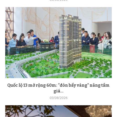
Quốc lộ 13 mở rộng 60m: “đòn bẩy vàng” nâng tầm
giá...
03/08/2026