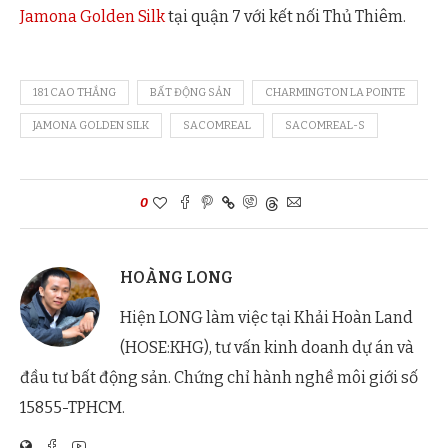
Jamona Golden Silk
tại quận 7 với kết nối Thủ Thiêm.
181 CAO THẮNG
BẤT ĐỘNG SẢN
CHARMINGTON LA POINTE
JAMONA GOLDEN SILK
SACOMREAL
SACOMREAL-S
0
HOÀNG LONG
Hiện LONG làm việc tại Khải Hoàn Land
(HOSE:KHG), tư vấn kinh doanh dự án và
đầu tư bất động sản. Chứng chỉ hành nghề môi giới số
15855-TPHCM.