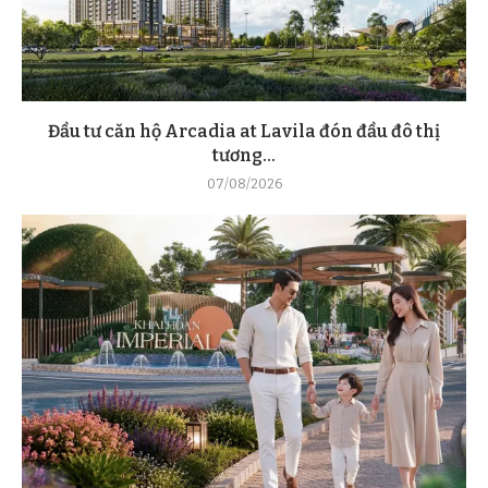
Đầu tư căn hộ Arcadia at Lavila đón đầu đô thị
tương...
07/08/2026