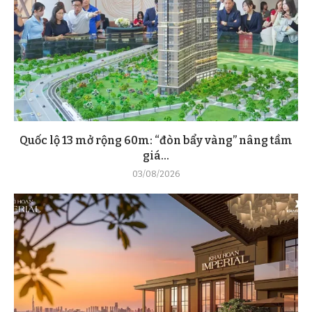
Quốc lộ 13 mở rộng 60m: “đòn bẩy vàng” nâng tầm
giá...
03/08/2026