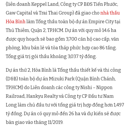
(liên doanh Keppel Land, Công ty CP BĐS Tiến Phước,
Gaw Capital và Trai Thai Group) đã giao cho
nhà thầu
Hòa Bình
làm Tổng thầu toàn bộ dự án Empire City tại
Thủ Thiêm, Quận 2, TP.HCM. Dự án với quy mô 14.6 ha
được quy hoạch sẽ bao gồm 3,700 căn hộ cao cấp, văn
phòng, khu bán lẻ và tòa tháp phức hợp cao 86 tầng.
Tổng giá trị gói thầu khoảng 3,037 tỷ đồng.
Dự án thứ 2, Hòa Bình là Tổng thầu thiết kế và thi công
(D&B) toàn bộ dự án Mizuki Park (Quận Bình Chánh,
TP.HCM) do Liên doanh các công ty Nishi – Nippon
Railroad, Hankyu Realty và Công ty CP Đầu tư Nam
Long làm chủ đầu tư với tổng giá trị hợp đồng hơn 1,497
tỷ đồng. Dự án có quy mô đến 26 ha và dự kiến sẽ được
bàn giao vào tháng 11/2019.