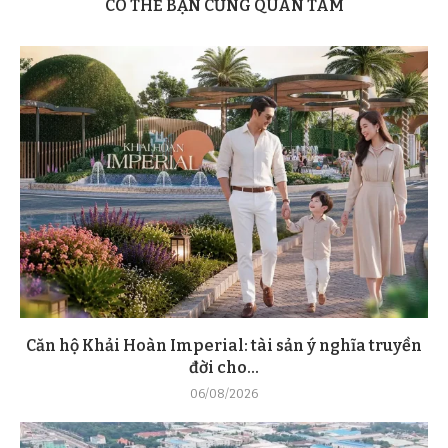
CÓ THỂ BẠN CŨNG QUAN TÂM
Căn hộ Khải Hoàn Imperial: tài sản ý nghĩa truyền
đời cho...
06/08/2026