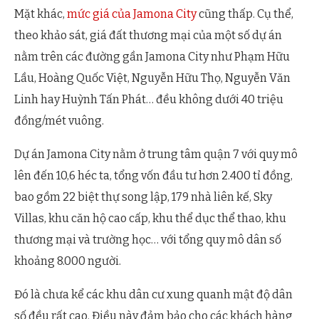
Mặt khác,
mức giá của Jamona City
cũng thấp. Cụ thể,
theo khảo sát, giá đất thương mại của một số dự án
nằm trên các đường gần Jamona City như Phạm Hữu
Lầu, Hoàng Quốc Việt, Nguyễn Hữu Thọ, Nguyễn Văn
Linh hay Huỳnh Tấn Phát… đều không dưới 40 triệu
đồng/mét vuông.
Dự án Jamona City nằm ở trung tâm quận 7 với quy mô
lên đến 10,6 héc ta, tổng vốn đầu tư hơn 2.400 tỉ đồng,
bao gồm 22 biệt thự song lập, 179 nhà liên kế, Sky
Villas, khu căn hộ cao cấp, khu thể dục thể thao, khu
thương mại và trường học… với tổng quy mô dân số
khoảng 8.000 người.
Đó là chưa kể các khu dân cư xung quanh mật độ dân
số đều rất cao. Điều này đảm bảo cho các khách hàng