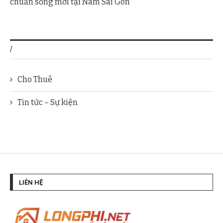
chuẩn sống mới tại Nam Sài Gòn
/
Cho Thuê
Tin tức – Sự kiện
LIÊN HỆ