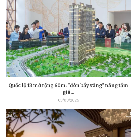
Quốc lộ 13 mở rộng 60m: “đòn bẩy vàng” nâng tầm
giá...
03/08/2026