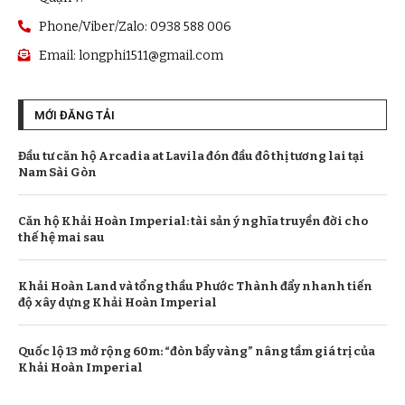
Phone/Viber/Zalo: 0938 588 006
Email:
longphi1511@gmail.com
MỚI ĐĂNG TẢI
Đầu tư căn hộ Arcadia at Lavila đón đầu đô thị tương lai tại
Nam Sài Gòn
Căn hộ Khải Hoàn Imperial: tài sản ý nghĩa truyền đời cho
thế hệ mai sau
Khải Hoàn Land và tổng thầu Phước Thành đẩy nhanh tiến
độ xây dựng Khải Hoàn Imperial
Quốc lộ 13 mở rộng 60m: “đòn bẩy vàng” nâng tầm giá trị của
Khải Hoàn Imperial