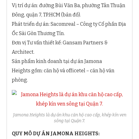
Vị trí dự án: đường Bùi Văn Ba, phường Tân Thuận
Đông, quận 7, TP.HCM (bản đồ).
Tiêu đề email:
Phát triển dự án: Sacomreal – Công ty Cổ phần Địa
Ốc Sài Gòn Thương Tín.
Đơn vị Tư vấn thiết kế: Gansam Partners &
Architect.
Loại căn hộ Quý khách hàng quan tâm:
Sản phẩm kinh doanh tại dự án Jamona
1 phòng ngủ
2 phòng ngủ
3 phòng ngủ
Heights gồm: căn hộ và officetel – căn hộ văn
Officetel-văn phòng
Shop thương mại
phòng.
Tin nhắn:
Jamona Heights là dự án khu căn hộ cao cấp, khép kín ven
sông tại Quận 7.
QUY MÔ DỰ ÁN JAMONA HEIGHTS: