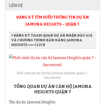
LIÊN HỆ
ĐĂNG KÝ TÌM HIỂU THÔNG TIN DỰ ÁN
JAMONA HEIGHTS – QUẬN 7.
+ ĐĂNG KÝ THAM QUAN DỰ ÁN NHẬN BÁO GIÁ
VÀ CHƯƠNG TRÌNH BÁN HÀNG JAMONA
HEIGHTS ««« CLICK
Họ và tên Quý khách
Phối cảnh dự án căn hộ Jamona Heights quận 7 –
Địa chỉ Email
Sacomreal.
TỔNG QUAN DỰ ÁN CĂN HỘ JAMONA
HEIGHTS QUẬN 7
Số điện thoại
Tên dự án: Jamona Heights.