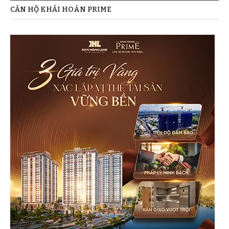
***Mẹo nhỏ:
nhấn vào ảnh bên dưới để xem ảnh
CĂN HỘ KHẢI HOÀN PRIME
kích cỡ lớn hơn.
Có thể dùng phím điều hướng ← → trên bàn phím
để xem ảnh đã phóng.
Lịch thanh toán nhanh dự án Jamona Heights quận 7.