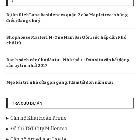
/
Dự án RichLane Residences quận 7 của Mapletree: những
điểm đáng chú ý
Shophouse Masteri M-One Nam Sài Gòn: sức hấp dẫn khó
chối từ
Danh sách các Chủ đầu tư + Nhà thầu + Đơn vị tư vấn bất động
sản uy tín nhất 2017
Mẹo bài trí nhà cửa gọn gàng, tươm tất đón năm mới
TRA CỨU DỰ ÁN
Căn hộ Khải Hoàn Prime
Đô thị T&T City Millennia
Căn hộ Arcadia at Lavila