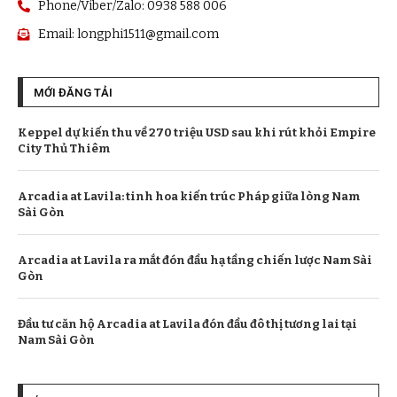
Phone/Viber/Zalo: 0938 588 006
Email:
longphi1511@gmail.com
MỚI ĐĂNG TẢI
Keppel dự kiến thu về 270 triệu USD sau khi rút khỏi Empire
City Thủ Thiêm
Arcadia at Lavila: tinh hoa kiến trúc Pháp giữa lòng Nam
Sài Gòn
Arcadia at Lavila ra mắt đón đầu hạ tầng chiến lược Nam Sài
Gòn
Đầu tư căn hộ Arcadia at Lavila đón đầu đô thị tương lai tại
Nam Sài Gòn