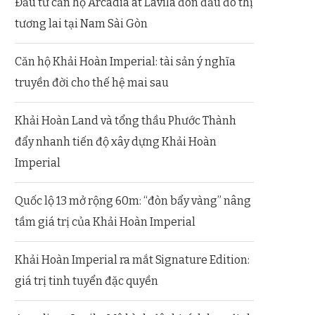
Đầu tư căn hộ Arcadia at Lavila đón đầu đô thị
tương lai tại Nam Sài Gòn
Căn hộ Khải Hoàn Imperial: tài sản ý nghĩa
truyền đời cho thế hệ mai sau
Khải Hoàn Land và tổng thầu Phước Thành
đẩy nhanh tiến độ xây dựng Khải Hoàn
Imperial
Quốc lộ 13 mở rộng 60m: “đòn bẩy vàng” nâng
tầm giá trị của Khải Hoàn Imperial
Khải Hoàn Imperial ra mắt Signature Edition:
giá trị tinh tuyển đặc quyền