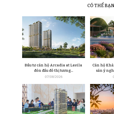
CÓ THỂ BẠ
Đầu tư căn hộ Arcadia at Lavila
Căn hộ Khải
đón đầu đô thị tương...
sản ý nghĩ
07/08/2026