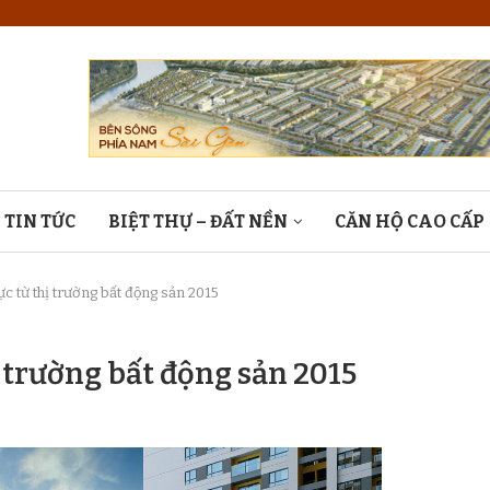
TIN TỨC
BIỆT THỰ – ĐẤT NỀN
CĂN HỘ CAO CẤP
c từ thị trường bất động sản 2015
ị trường bất động sản 2015