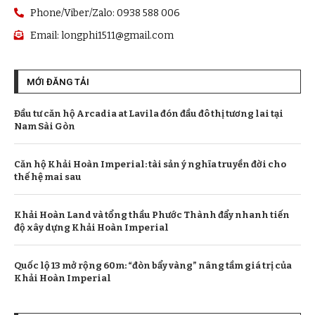
Phone/Viber/Zalo: 0938 588 006
Email:
longphi1511@gmail.com
MỚI ĐĂNG TẢI
Đầu tư căn hộ Arcadia at Lavila đón đầu đô thị tương lai tại
Nam Sài Gòn
Căn hộ Khải Hoàn Imperial: tài sản ý nghĩa truyền đời cho
thế hệ mai sau
Khải Hoàn Land và tổng thầu Phước Thành đẩy nhanh tiến
độ xây dựng Khải Hoàn Imperial
Quốc lộ 13 mở rộng 60m: “đòn bẩy vàng” nâng tầm giá trị của
Khải Hoàn Imperial