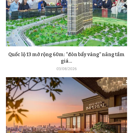
Quốc lộ 13 mở rộng 60m: “đòn bẩy vàng” nâng tầm
giá...
03/08/2026