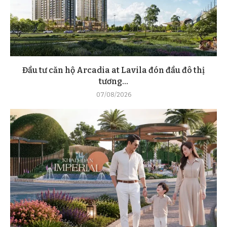
Đầu tư căn hộ Arcadia at Lavila đón đầu đô thị
tương...
07/08/2026