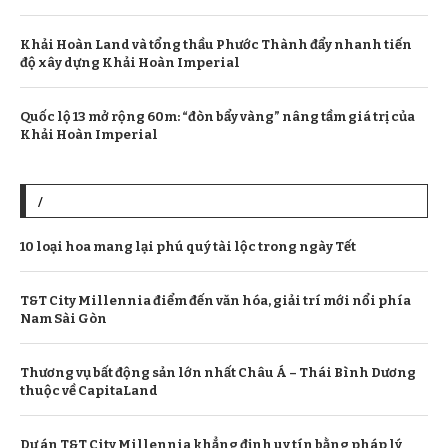
Khải Hoàn Land và tổng thầu Phước Thành đẩy nhanh tiến
độ xây dựng Khải Hoàn Imperial
Quốc lộ 13 mở rộng 60m: “đòn bẩy vàng” nâng tầm giá trị của
Khải Hoàn Imperial
/
10 loại hoa mang lại phú quý tài lộc trong ngày Tết
T&T City Millennia điểm đến văn hóa, giải trí mới nổi phía
Nam Sài Gòn
Thương vụ bất động sản lớn nhất Châu Á – Thái Bình Dương
thuộc về CapitaLand
Dự án T&T City Millennia khẳng định uy tín bằng pháp lý