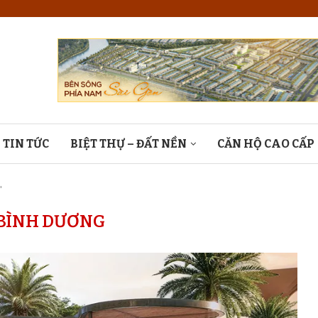
TIN TỨC
BIỆT THỰ – ĐẤT NỀN
CĂN HỘ CAO CẤP
"
BÌNH DƯƠNG