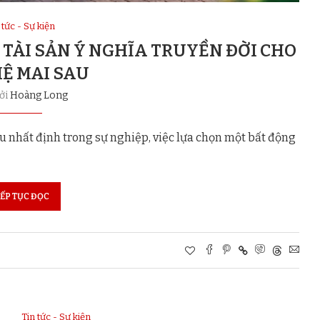
 tức - Sự kiện
 TÀI SẢN Ý NGHĨA TRUYỀN ĐỜI CHO
HỆ MAI SAU
bởi
Hoàng Long
 nhất định trong sự nghiệp, việc lựa chọn một bất động
IẾP TỤC ĐỌC
Tin tức - Sự kiện