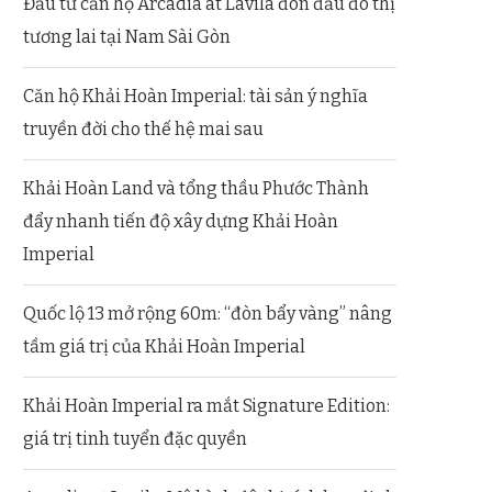
Đầu tư căn hộ Arcadia at Lavila đón đầu đô thị
tương lai tại Nam Sài Gòn
Căn hộ Khải Hoàn Imperial: tài sản ý nghĩa
truyền đời cho thế hệ mai sau
Khải Hoàn Land và tổng thầu Phước Thành
đẩy nhanh tiến độ xây dựng Khải Hoàn
Imperial
Quốc lộ 13 mở rộng 60m: “đòn bẩy vàng” nâng
tầm giá trị của Khải Hoàn Imperial
Khải Hoàn Imperial ra mắt Signature Edition:
giá trị tinh tuyển đặc quyền