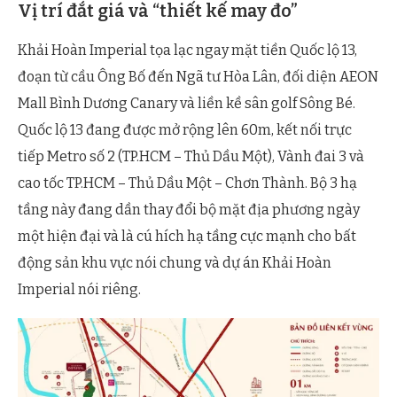
Vị trí đắt giá và “thiết kế may đo”
Khải Hoàn Imperial tọa lạc ngay mặt tiền Quốc lộ 13,
đoạn từ cầu Ông Bố đến Ngã tư Hòa Lân, đối diện AEON
Mall Bình Dương Canary và liền kề sân golf Sông Bé.
Quốc lộ 13 đang được mở rộng lên 60m, kết nối trực
tiếp Metro số 2 (TP.HCM – Thủ Dầu Một), Vành đai 3 và
cao tốc TP.HCM – Thủ Dầu Một – Chơn Thành. Bộ 3 hạ
tầng này đang dần thay đổi bộ mặt địa phương ngày
một hiện đại và là cú hích hạ tầng cực mạnh cho bất
động sản khu vực nói chung và dự án Khải Hoàn
Imperial nói riêng.