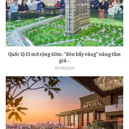
Quốc lộ 13 mở rộng 60m: “đòn bẩy vàng” nâng tầm
giá...
03/08/2026