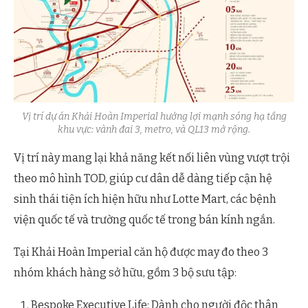
Vị trí dự án Khải Hoàn Imperial hưởng lợi mạnh sóng hạ tầng
khu vực: vành đai 3, metro, và QL13 mở rộng.
Vị trí này mang lại khả năng kết nối liên vùng vượt trội
theo mô hình TOD, giúp cư dân dễ dàng tiếp cận hệ
sinh thái tiện ích hiện hữu như Lotte Mart, các bệnh
viện quốc tế và trường quốc tế trong bán kính ngắn.
Tại Khải Hoàn Imperial căn hộ được may đo theo 3
nhóm khách hàng sở hữu, gồm 3 bộ sưu tập:
Bespoke Executive Life: Dành cho người độc thân