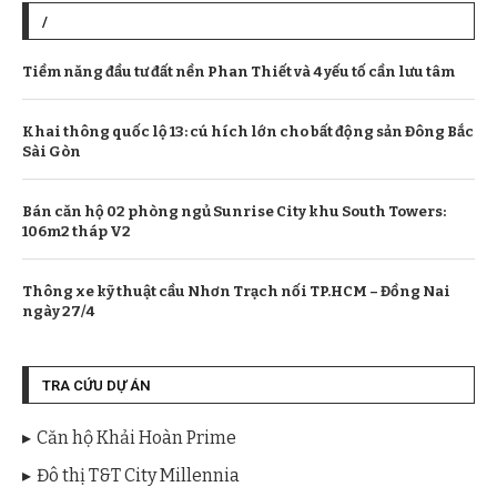
/
Tiềm năng đầu tư đất nền Phan Thiết và 4 yếu tố cần lưu tâm
Khai thông quốc lộ 13: cú hích lớn cho bất động sản Đông Bắc
Sài Gòn
Bán căn hộ 02 phòng ngủ Sunrise City khu South Towers:
106m2 tháp V2
Thông xe kỹ thuật cầu Nhơn Trạch nối TP.HCM – Đồng Nai
ngày 27/4
TRA CỨU DỰ ÁN
Căn hộ Khải Hoàn Prime
Đô thị T&T City Millennia