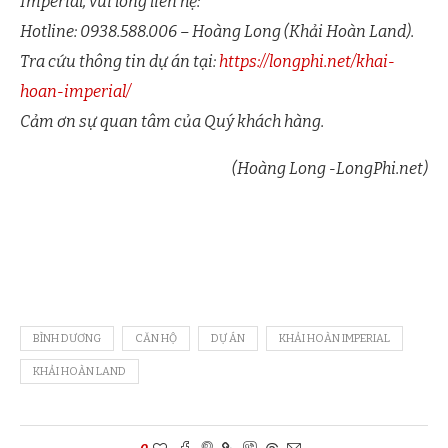
Imperial, vui lòng liên hệ:
Hotline: 0938.588.006 – Hoàng Long (Khải Hoàn Land).
Tra cứu thông tin dự án tại:
https://longphi.net/khai-
hoan-imperial/
Cảm ơn sự quan tâm của Quý khách hàng.
(Hoàng Long -LongPhi.net)
BÌNH DƯƠNG
CĂN HỘ
DỰ ÁN
KHẢI HOÀN IMPERIAL
KHẢI HOÀN LAND