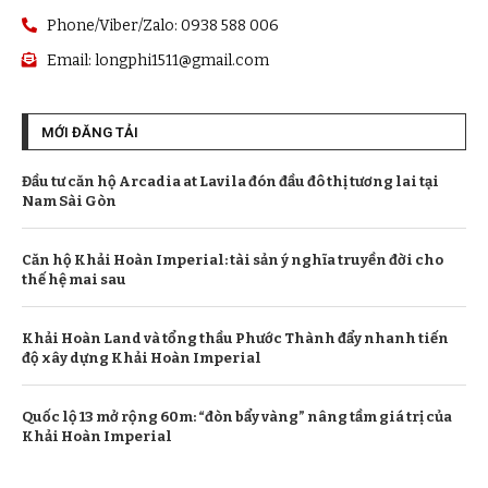
Phone/Viber/Zalo: 0938 588 006
Email:
longphi1511@gmail.com
MỚI ĐĂNG TẢI
Đầu tư căn hộ Arcadia at Lavila đón đầu đô thị tương lai tại
Nam Sài Gòn
Căn hộ Khải Hoàn Imperial: tài sản ý nghĩa truyền đời cho
thế hệ mai sau
Khải Hoàn Land và tổng thầu Phước Thành đẩy nhanh tiến
độ xây dựng Khải Hoàn Imperial
Quốc lộ 13 mở rộng 60m: “đòn bẩy vàng” nâng tầm giá trị của
Khải Hoàn Imperial