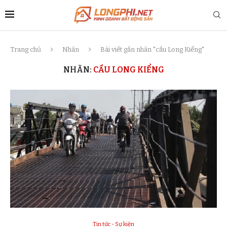
Trang chủ
Nhãn
Bài viết gắn nhãn "cầu Long Kiểng"
NHÃN:
CẦU LONG KIỂNG
Tin tức - Sự kiện