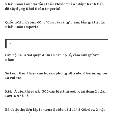
Khải Hoàn Land và tổng thầu Phước Thành đẩy nhanh tiến
độ xây dựng Khải Hoàn Imperial
Quốc lộ 13 mở rộng 60m: “đòn bẩy vàng” nâng tầm giá trị của
Khải Hoàn Imperial
/
Căn hộ De La Sol quận 4: Dự án căn hộ lấy cảm hứng từ âm
nhạc
Sự kiện: Giới thiệu căn hộ văn phòng officetel Charmington
La Pointe
Kiến Á giới thiệu gần 300 căn biệt thự vườn giai đoạn 2 dự án
Lavila Nhà Bè
Bán biệt thự đơn lập Jamona Golden Silk 14.8×20, view 2 mặt