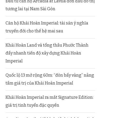
Đầu tư căn hộ Arcadia at Lavila đón đầu đô thị
tương lai tại Nam Sài Gòn
Căn hộ Khải Hoàn Imperial: tài sản ý nghĩa
truyền đời cho thế hệ mai sau
Khải Hoàn Land và tổng thầu Phước Thành
đẩy nhanh tiến độ xây dựng Khải Hoàn
Imperial
Quốc lộ 13 mở rộng 60m: “đòn bẩy vàng” nâng
tầm giá trị của Khải Hoàn Imperial
Khải Hoàn Imperial ra mắt Signature Edition:
giá trị tinh tuyển đặc quyền