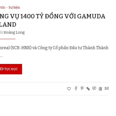
 tức - Sự kiện
G VỤ 1400 TỶ ĐỒNG VỚI GAMUDA
LAND
bởi
Hoàng Long
omreal (SCR-HNX) và Công ty Cổ phần Đầu tư Thành Thành
 …
IẾP TỤC ĐỌC