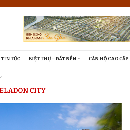
TIN TỨC
BIỆT THỰ – ĐẤT NỀN
CĂN HỘ CAO CẤP
y"
ELADON CITY