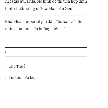
Arcadia at Lavila: Mô hình đô thị tích hợp định
hình chuẩn sống mới tại Nam Sài Gòn
Khải Hoàn Imperial ghi dấu độc bản với tầm
nhìn panorama đa hướng hiếm có
/
Cho Thuê
Tin tức – Sự kiện