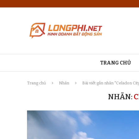
TRANG CHỦ
Trang chủ
Nhãn
Bài viết gắn nhãn "Celadon Cit
NHÃN:
C