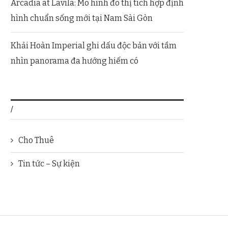
Arcadia at Lavila: Mô hình đô thị tích hợp định
hình chuẩn sống mới tại Nam Sài Gòn
Khải Hoàn Imperial ghi dấu độc bản với tầm
nhìn panorama đa hướng hiếm có
/
Cho Thuê
Tin tức – Sự kiện