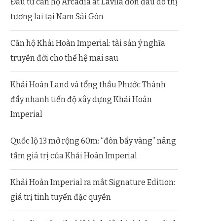
Đầu tư căn hộ Arcadia at Lavila đón đầu đô thị
tương lai tại Nam Sài Gòn
Căn hộ Khải Hoàn Imperial: tài sản ý nghĩa
truyền đời cho thế hệ mai sau
Khải Hoàn Land và tổng thầu Phước Thành
đẩy nhanh tiến độ xây dựng Khải Hoàn
Imperial
Quốc lộ 13 mở rộng 60m: “đòn bẩy vàng” nâng
tầm giá trị của Khải Hoàn Imperial
Khải Hoàn Imperial ra mắt Signature Edition:
giá trị tinh tuyển đặc quyền