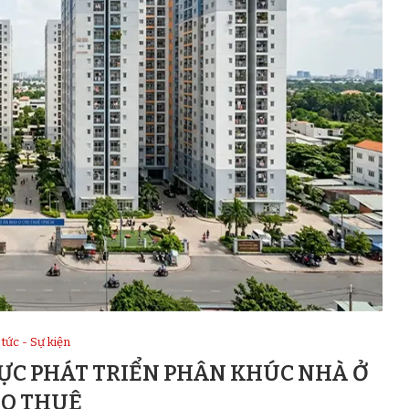
 tức - Sự kiện
ỰC PHÁT TRIỂN PHÂN KHÚC NHÀ Ở
O THUÊ