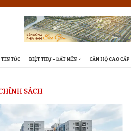
TIN TỨC
BIỆT THỰ – ĐẤT NỀN
CĂN HỘ CAO CẤP
CHÍNH SÁCH