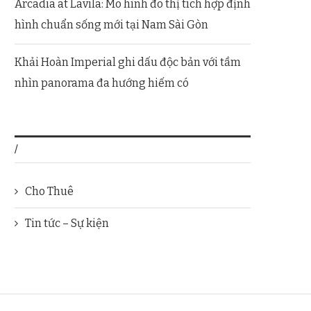
Arcadia at Lavila: Mô hình đô thị tích hợp định
hình chuẩn sống mới tại Nam Sài Gòn
Khải Hoàn Imperial ghi dấu độc bản với tầm
nhìn panorama đa hướng hiếm có
/
Cho Thuê
Tin tức – Sự kiện