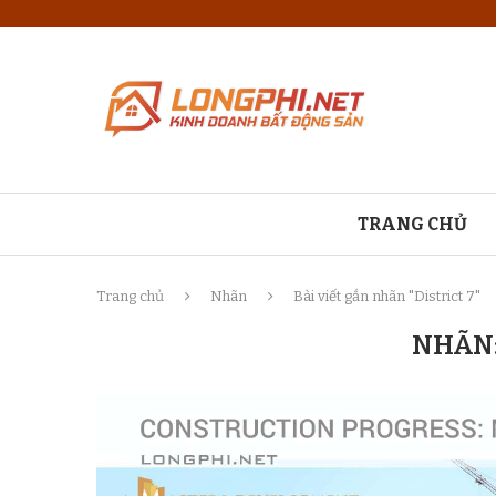
TRANG CHỦ
Trang chủ
Nhãn
Bài viết gắn nhãn "District 7"
NHÃN