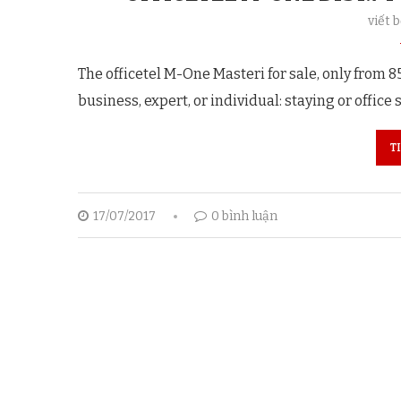
viết 
The officetel M-One Masteri for sale, only from 85
business, expert, or individual: staying or office s
T
17/07/2017
0 bình luận