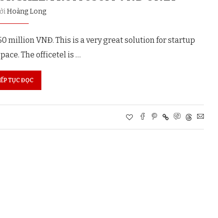
bởi
Hoàng Long
0 million VNĐ. This is a very great solution for startup
pace. The officetel is …
IẾP TỤC ĐỌC