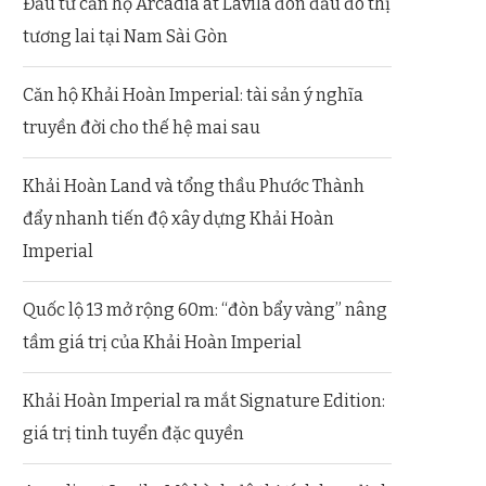
Đầu tư căn hộ Arcadia at Lavila đón đầu đô thị
tương lai tại Nam Sài Gòn
Căn hộ Khải Hoàn Imperial: tài sản ý nghĩa
truyền đời cho thế hệ mai sau
Khải Hoàn Land và tổng thầu Phước Thành
đẩy nhanh tiến độ xây dựng Khải Hoàn
Imperial
Quốc lộ 13 mở rộng 60m: “đòn bẩy vàng” nâng
tầm giá trị của Khải Hoàn Imperial
Khải Hoàn Imperial ra mắt Signature Edition:
giá trị tinh tuyển đặc quyền