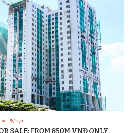
 tức - Sự kiện
FOR SALE: FROM 850M VNĐ ONLY