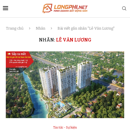
Trang chủ
Nhãn
Bài viết gắn nhãn "Lê Văn Lương"
NHÃN:
LÊ VĂN LƯƠNG
Tin tức - Sự kiện