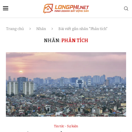
Trang chủ
Nhãn
Bài viết gắn nhãn "Phân tích"
NHÃN:
PHÂN TÍCH
Tin tức - Sự kiện