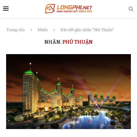
Trang chủ
Nhãn
Bài viết gắn nhãn "Phú Thuận"
NHÃN:
PHÚ THUẬN