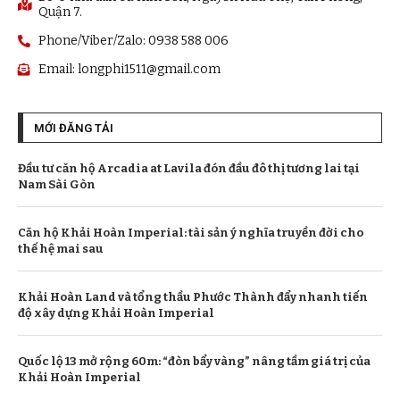
Quận 7.
Phone/Viber/Zalo: 0938 588 006
Email:
longphi1511@gmail.com
MỚI ĐĂNG TẢI
Đầu tư căn hộ Arcadia at Lavila đón đầu đô thị tương lai tại
Nam Sài Gòn
Căn hộ Khải Hoàn Imperial: tài sản ý nghĩa truyền đời cho
thế hệ mai sau
Khải Hoàn Land và tổng thầu Phước Thành đẩy nhanh tiến
độ xây dựng Khải Hoàn Imperial
Quốc lộ 13 mở rộng 60m: “đòn bẩy vàng” nâng tầm giá trị của
Khải Hoàn Imperial