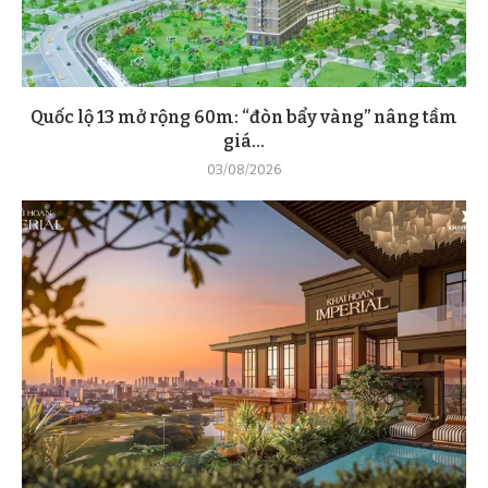
Quốc lộ 13 mở rộng 60m: “đòn bẩy vàng” nâng tầm
giá...
03/08/2026