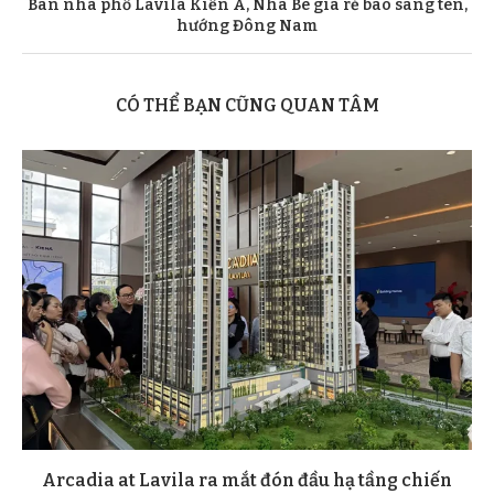
Bán nhà phố Lavila Kiến Á, Nhà Bè giá rẻ bao sang tên,
hướng Đông Nam
CÓ THỂ BẠN CŨNG QUAN TÂM
Arcadia at Lavila ra mắt đón đầu hạ tầng chiến