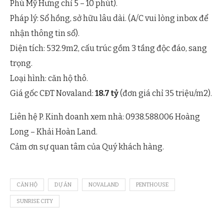
Phú Mỹ Hưng chỉ 5 – 10 phút).
Pháp lý: Sổ hồng, sở hữu lâu dài. (A/C vui lòng inbox để
nhận thông tin sổ).
Diện tích: 532.9m2, cấu trúc gồm 3 tầng độc đáo, sang
trọng.
Loại hình: căn hộ thô.
Giá gốc CĐT Novaland:
18.7 tỷ
(đơn giá chỉ 35 triệu/m2).
Liên hệ P. Kinh doanh xem nhà: 0938.588.006 Hoàng
Long – Khải Hoàn Land.
Cảm ơn sự quan tâm của Quý khách hàng.
CĂN HỘ
DỰ ÁN
NOVALAND
PENTHOUSE
SUNRISE CITY