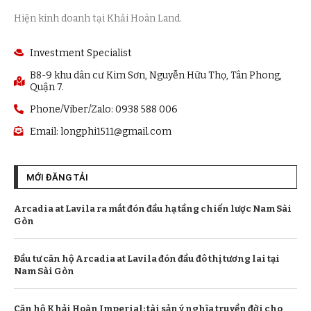
Hiện kinh doanh tại Khải Hoàn Land.
Investment Specialist
B8-9 khu dân cư Kim Sơn, Nguyễn Hữu Thọ, Tân Phong,
Quận 7.
Phone/Viber/Zalo: 0938 588 006
Email:
longphi1511@gmail.com
MỚI ĐĂNG TẢI
Arcadia at Lavila ra mắt đón đầu hạ tầng chiến lược Nam Sài
Gòn
Đầu tư căn hộ Arcadia at Lavila đón đầu đô thị tương lai tại
Nam Sài Gòn
Căn hộ Khải Hoàn Imperial: tài sản ý nghĩa truyền đời cho