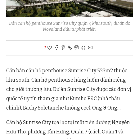
Bán căn hộ penthouse Sunrise City quận 7, khu south, dự án do
Novaland đầu tư phát triển.
1
Cần bán căn hộ penthouse Sunrise City 533m2 thuộc
khu south. Căn hộ penthouse hàng hiếm dành riêng
cho giới thượng lưu. Dự án Sunrise City được các đơn vị
quốc tế uy tín tham gia như Kumho E&C (nhà thầu
chính), Bachy Soletanche (móng cọc), Ong & Ong…
Căn hộ Sunrise City tọa lạc tại mặt tiền đường Nguyễn
Hữu Thọ, phường Tân Hưng, Quận 7 (cách Quận 1 và