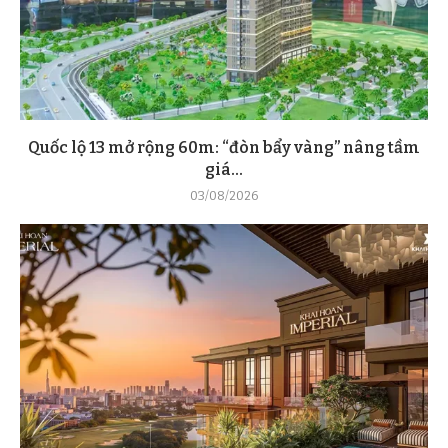
Quốc lộ 13 mở rộng 60m: “đòn bẩy vàng” nâng tầm
giá...
03/08/2026