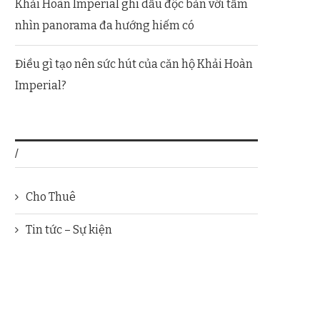
Khải Hoàn Imperial ghi dấu độc bản với tầm
nhìn panorama đa hướng hiếm có
Điều gì tạo nên sức hút của căn hộ Khải Hoàn
Imperial?
/
Cho Thuê
Tin tức – Sự kiện