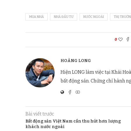
MUA NHÀ
NHÀ ĐẦU TƯ
NƯỚC NGOÀI
THỊ TRƯỜ
0
HOÀNG LONG
Hiện LONG làm việc tại Khải Hoà
bất động sản. Chứng chỉ hành n
Bài viết trước
Bất động sản Việt Nam cần thu hút hơn lượng
khách nước ngoài