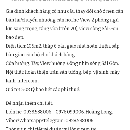
Gia đình khách hàng có nhu cầu thay đổi chỗ ở nên cần
bán lại/chuyển nhượng căn hộThe View 2 phòng ngủ
lớn sang trọng, tầng vừa (trên 20), view sông Sài Gòn
bao đẹp.
Diện tích: 105m2, tháp 6 bàn giao nhà hoàn thiện, sắp
bàn giao căn hộ cho khách hàng.
Cửa hướng: Tây, View hướng Đông nhìn sông Sài Gòn.
Nội thất: hoàn thiện trần sàn tường, bếp, vệ sinh, máy
lạnh, intercom,…
Giá tốt 5.08 tỷ bao hết các phí thuế.
Để nhận thêm chi tiết.
Liên hệ: 0938.588.006 – 0976.099.006. Hoàng Long.
Viber/Whatsapp/Telegram: 0938.588.006.
Thông tin chi tiết về dự án vui lòng xem tại: