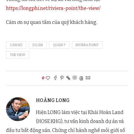
https://longphi.net/riviera-point/the-view/
Cảm ơn sự quan tâm của quý khách hàng.
CĂN HỘ
DỰ ÁN
QUẬN 7
RIVIERA POINT
THE VIEW
0
HOÀNG LONG
Hiện LONG làm việc tại Khải Hoàn Land
(HOSE:KHG), tư vấn kinh doanh dự án và
đầu tư bất động sản. Chứng chỉ hành nghề môi giới số