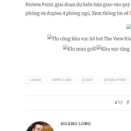
Riviera Point, giai đoạn dự kiến bàn giao vào qu
phòng và duplex 4 phòng ngủ. Xem thông tin về
CĂN HỘ
KEPPEL LAND
QUẬN 7
RIVIERA POINT
2
HOÀNG LONG