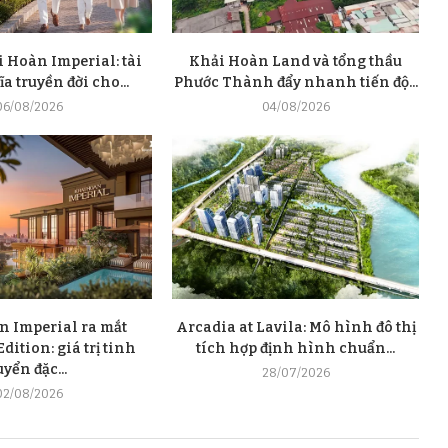
 Hoàn Imperial: tài
Khải Hoàn Land và tổng thầu
a truyền đời cho...
Phước Thành đẩy nhanh tiến độ...
06/08/2026
04/08/2026
n Imperial ra mắt
Arcadia at Lavila: Mô hình đô thị
dition: giá trị tinh
tích hợp định hình chuẩn...
uyển đặc...
28/07/2026
02/08/2026