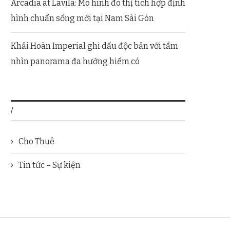
Arcadia at Lavila: Mô hình đô thị tích hợp định
hình chuẩn sống mới tại Nam Sài Gòn
Khải Hoàn Imperial ghi dấu độc bản với tầm
nhìn panorama đa hướng hiếm có
/
Cho Thuê
Tin tức – Sự kiện