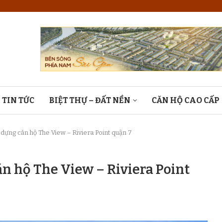
TIN TỨC
BIỆT THỰ – ĐẤT NỀN
CĂN HỘ CAO CẤP
 dựng căn hộ The View – Riviera Point quận 7
ăn hộ The View – Riviera Point