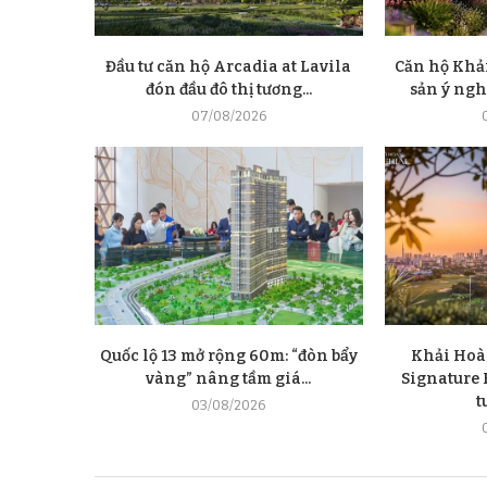
Đầu tư căn hộ Arcadia at Lavila
Căn hộ Khải
đón đầu đô thị tương...
sản ý nghĩ
07/08/2026
Quốc lộ 13 mở rộng 60m: “đòn bẩy
Khải Hoà
vàng” nâng tầm giá...
Signature E
t
03/08/2026