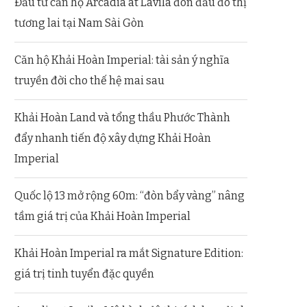
Đầu tư căn hộ Arcadia at Lavila đón đầu đô thị
tương lai tại Nam Sài Gòn
Căn hộ Khải Hoàn Imperial: tài sản ý nghĩa
truyền đời cho thế hệ mai sau
Khải Hoàn Land và tổng thầu Phước Thành
đẩy nhanh tiến độ xây dựng Khải Hoàn
Imperial
Quốc lộ 13 mở rộng 60m: “đòn bẩy vàng” nâng
tầm giá trị của Khải Hoàn Imperial
Khải Hoàn Imperial ra mắt Signature Edition:
giá trị tinh tuyển đặc quyền