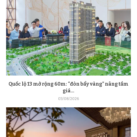
Quốc lộ 13 mở rộng 60m: “đòn bẩy vàng” nâng tầm
giá...
03/08/2026