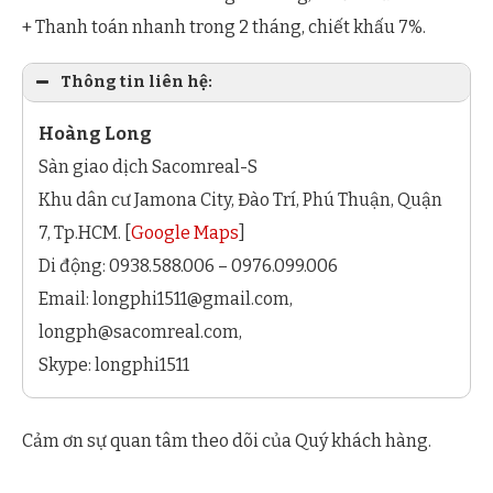
+ Thanh toán nhanh trong 2 tháng, chiết khấu 7%.
Thông tin liên hệ:
Hoàng Long
Sàn giao dịch Sacomreal-S
Khu dân cư Jamona City, Đào Trí, Phú Thuận, Quận
7, Tp.HCM. [
Google Maps
]
Di động: 0938.588.006 – 0976.099.006
Email:
longphi1511@gmail.com
,
longph@sacomreal.com
,
Skype: longphi1511
Cảm ơn sự quan tâm theo dõi của Quý khách hàng.