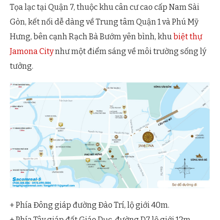
Tọa lạc tại Quận 7, thuộc khu cân cư cao cấp Nam Sài
Gòn, kết nối dễ dàng về Trung tâm Quận 1 và Phú Mỹ
Hưng, bên cạnh Rạch Bà Bướm yên bình, khu
biệt thự
Jamona City
như một điểm sáng về môi trường sống lý
tưởng.
+ Phía Đông giáp đường Đào Trí, lộ giới 40m.
+ Phía Tây giáp đất Giáo Dục, đường D7 lộ giới 12m.