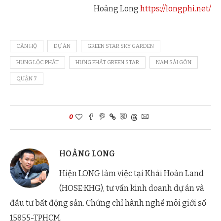
Hoàng Long
https://longphi.net/
CĂN HỘ
DỰ ÁN
GREEN STAR SKY GARDEN
HƯNG LỘC PHÁT
HƯNG PHÁT GREEN STAR
NAM SÀI GÒN
QUẬN 7
0
HOÀNG LONG
Hiện LONG làm việc tại Khải Hoàn Land
(HOSE:KHG), tư vấn kinh doanh dự án và
đầu tư bất động sản. Chứng chỉ hành nghề môi giới số
15855-TPHCM.