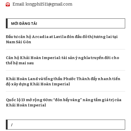
Email:
longphi1511@gmail.com
MỚI ĐĂNG TẢI
Đầu tư căn hộ Arcadia at Lavila đón đầu đô thị tương lai tại
Nam Sài Gòn
Căn hộ Khải Hoàn Imperial: tài sản ý nghĩa truyền đời cho
thế hệ mai sau
Khải Hoàn Land và tổng thầu Phước Thành đẩy nhanh tiến
độ xây dựng Khải Hoàn Imperial
Quốc lộ 13 mở rộng 60m: “đòn bẩy vàng” nâng tầm giá trị của
Khải Hoàn Imperial
/