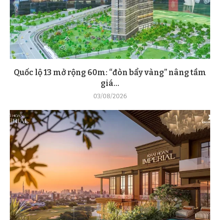
Quốc lộ 13 mở rộng 60m: “đòn bẩy vàng” nâng tầm
giá...
03/08/2026