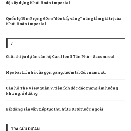
độ xây dựng Khải Hoàn Imperial
Quốc lộ 13 mở rộng 60m: “đòn bẩy vàng” nâng tầm giá trị của
Khải Hoàn Imperial
/
Giới thiệu dự án căn hộ Carillon 5 Tân Phú – Sacomreal
Mẹo bài trí nhà cửa gọn gàng, tươm tất đón năm mới
Căn hộ The View quận 7: tiện ích độc đáo mang âm hưởng
khu nghỉ dưỡng
Bất động sản vẫn tiếp tục thu hút FDI từ nước ngoài
TRA CỨU DỰ ÁN