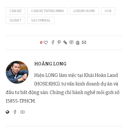
CĂN HỘ
CĂN HỘ THÔNG MINH
LUXURY HOME
OCB
QUẬN 7
SACOMREAL
0
HOÀNG LONG
Hiện LONG làm việc tại Khải Hoàn Land
(HOSE:KHG), tư vấn kinh doanh dự án và
đầu tư bất động sản. Chứng chỉ hành nghề môi giới số
15855-TPHCM.