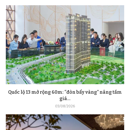
Quốc lộ 13 mở rộng 60m: “đòn bẩy vàng” nâng tầm
giá...
03/08/2026