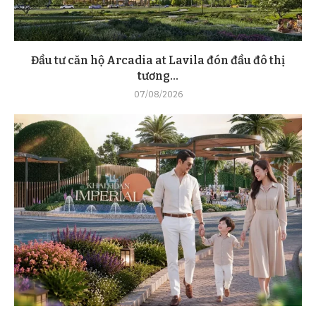
Đầu tư căn hộ Arcadia at Lavila đón đầu đô thị
tương...
07/08/2026