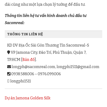
dài cũng như một lựa chọn lý tưởng để đầu tư.
Thông tin liên hệ tư vấn kinh doanh chủ đầu tư
Sacomreal:
THÔNG TIN LIÊN HỆ
KD DV Địa Ốc Sài Gòn Thương Tín Sacomreal-S
VP Jamona City, Đào Trí, Phú Thuận, Quận 7,
TP.HCM [
Bản đồ
].
longph@sacomreal.com
,
longphi1511@gmail.com
0938.588.006 – 0976.099.006
longphi1511
Dự án Jamona Golden Silk