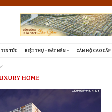
TIN TỨC
BIỆT THỰ – ĐẤT NỀN
CĂN HỘ CAO CẤP
me"
UXURY HOME