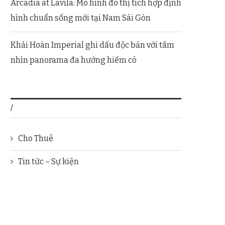
Arcadia at Lavila: Mô hình đô thị tích hợp định
hình chuẩn sống mới tại Nam Sài Gòn
Khải Hoàn Imperial ghi dấu độc bản với tầm
nhìn panorama đa hướng hiếm có
/
Cho Thuê
Tin tức – Sự kiện