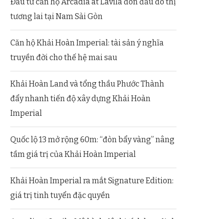
Đầu tư căn hộ Arcadia at Lavila đón đầu đô thị
tương lai tại Nam Sài Gòn
Căn hộ Khải Hoàn Imperial: tài sản ý nghĩa
truyền đời cho thế hệ mai sau
Khải Hoàn Land và tổng thầu Phước Thành
đẩy nhanh tiến độ xây dựng Khải Hoàn
Imperial
Quốc lộ 13 mở rộng 60m: “đòn bẩy vàng” nâng
tầm giá trị của Khải Hoàn Imperial
Khải Hoàn Imperial ra mắt Signature Edition:
giá trị tinh tuyển đặc quyền