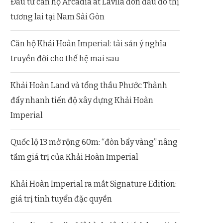
Đầu tư căn hộ Arcadia at Lavila đón đầu đô thị
tương lai tại Nam Sài Gòn
Căn hộ Khải Hoàn Imperial: tài sản ý nghĩa
truyền đời cho thế hệ mai sau
Khải Hoàn Land và tổng thầu Phước Thành
đẩy nhanh tiến độ xây dựng Khải Hoàn
Imperial
Quốc lộ 13 mở rộng 60m: “đòn bẩy vàng” nâng
tầm giá trị của Khải Hoàn Imperial
Khải Hoàn Imperial ra mắt Signature Edition:
giá trị tinh tuyển đặc quyền