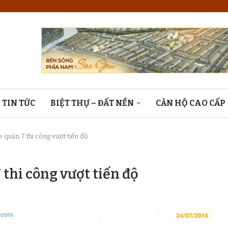
TIN TỨC
BIỆT THỰ – ĐẤT NỀN
CĂN HỘ CAO CẤP
quận 7 thi công vượt tiến độ
thi công vượt tiến độ