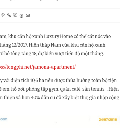
Nam, khu căn hộ xanh Luxury Home có thể cất nóc vào
 tháng 12/2017. Hiện tháp Nam của khu căn hộ xanh
 bê tông tầng 18, dự kiến vượt tiến độ một tháng.
ps://longphi.net/jamona-apartment/
với diện tích 10,6 ha nên được thừa hưởng toàn bộ tiện
ẻ em, hồ bơi, phòng tập gym, quán café, sân tennis… Hiện
n thiện và hơn 40% dân cư đã xây biệt thự, gia nhập cộng