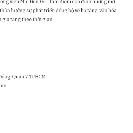
 công viên Mũi Đèn Đỏ – tâm điểm của định hướng mở
thừa hưởng sự phát triển đồng bộ về hạ tầng, văn hóa,
n gia tăng theo thời gian.
Đông, Quận 7, TP.HCM.
com