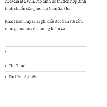
Arcadia at Lavila: Mô hình đô thị tích hợp định
hình chuẩn sống mới tại Nam Sài Gòn
Khải Hoàn Imperial ghi dấu độc bản với tầm
nhìn panorama đa hướng hiếm có
/
Cho Thuê
Tin tức – Sự kiện