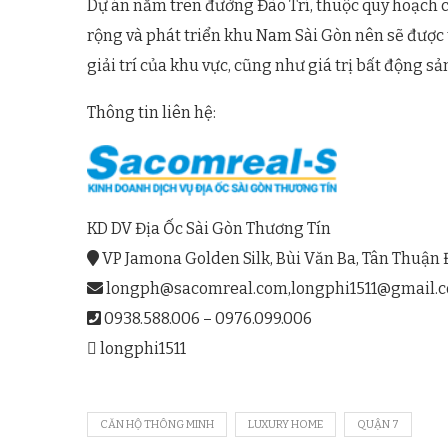
Dự án nằm trên đường Đào Trí, thuộc quy hoạch
rộng và phát triển khu Nam Sài Gòn nên sẽ được 
giải trí của khu vực, cũng như giá trị bất động sả
Thông tin liên hệ:
KD DV Địa Ốc Sài Gòn Thương Tín
VP Jamona Golden Silk, Bùi Văn Ba, Tân Thuận 
longph@sacomreal.com
,
longphi1511@gmail.
0938.588.006 – 0976.099.006
longphi1511
CĂN HỘ THÔNG MINH
LUXURY HOME
QUẬN 7