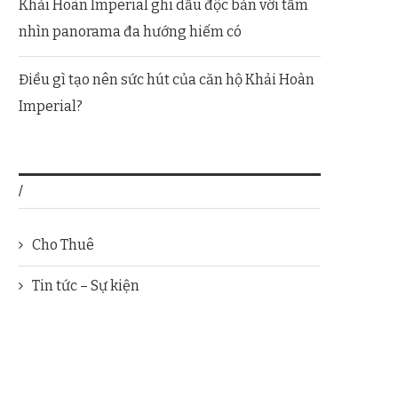
Khải Hoàn Imperial ghi dấu độc bản với tầm
nhìn panorama đa hướng hiếm có
Điều gì tạo nên sức hút của căn hộ Khải Hoàn
Imperial?
/
Cho Thuê
Tin tức – Sự kiện