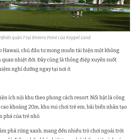
finiti quận 7 tại Riviera Point của Keppel Land.
ảo Hawaii, chủ đầu tư mong muốn tái hiện một không
 quan nhiệt đới. Đây cũng là thông điệp xuyên suốt
iệm nghỉ dưỡng ngay tại nơi ở.
iện ích nội khu theo phong cách resort. Nổi bật là công
 cao khoảng 20m, khu vui chơi trẻ em, bãi biển nhân tạo
 phá của trẻ nhỏ.
khám phá rừng xanh, mang đến nhiều trò chơi ngoài trời