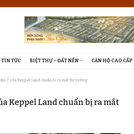
TIN TỨC
BIỆT THỰ – ĐẤT NỀN
CĂN HỘ CAO CẤP
quận 7 của Keppel Land chuẩn bị ra mắt thị trường
của Keppel Land chuẩn bị ra mắt