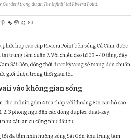
Garden) trong dự án The Infiniti tại Riviera Point.
khu phức hợp cao cấp Riviera Point bên sông Cả Cấm, được
tại trung tâm quận 7. Với chiều cao từ 39 – 40 tầng, đây
u Nam Sài Gòn, đồng thời được kỳ vọng sẽ mang đến chuẩn
 giới thiệu trong thời gian tới.
waii vào không gian sống
n The Infiniti gồm 4 tòa tháp với khoảng 801 căn hộ cao
1, 2, 3 phòng ngủ đến các dòng duplex, dual-key,
 nhu cầu an cư cũng như đầu tư.
g tối đa tầm nhìn hướng sông Sài Gòn, khu trung tâm