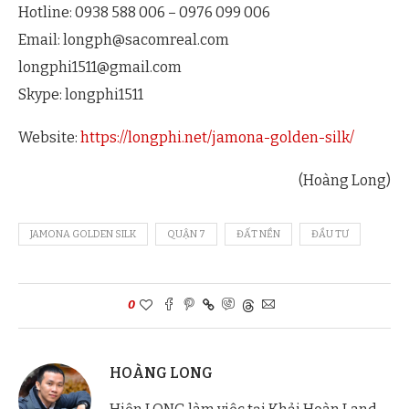
Hotline: 0938 588 006 – 0976 099 006
Email:
longph@sacomreal.com
longphi1511@gmail.com
Skype: longphi1511
Website:
https://longphi.net/jamona-golden-silk/
(Hoàng Long)
JAMONA GOLDEN SILK
QUẬN 7
ĐẤT NỀN
ĐẦU TƯ
0
HOÀNG LONG