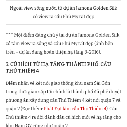
Ngoài view sông nước, từ dự án Jamona Golden Silk
có view ra cầu Phú Mỹ rất đẹp
*** Một điểm đáng chú ý tại dự án Jamona Golden Silk
có tầm view ra sông và cầu Phú Mỹ rất đẹp (ảnh bên
trên – dự án đang hoàn thiện hạ tầng 3-2016).
3. CÚ HÍCH TỪ HẠ TẦNG THÀNH PHỐ: CẦU
THỦ THIÊM 4
Điểm nhấn về kết nối giao thông khu nam Sài Gòn
trong thời gian sắp tới chính là thành phố đã phê duyệt
phương án xây dựng cầu Thủ Thiêm 4 kết nối quận 7 và
quận 2 (Đọc thêm:
Phát Đạt làm cầu Thủ Thiêm 4
). Cầu
Thủ thiêm 4 ra đời đánh dấu cú hích mới về hạ tầng cho
khu Nam Q7 cũng như quận 2.