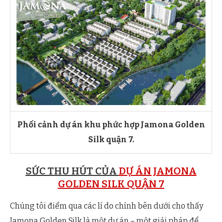
Phối cảnh dự án khu phức hợp Jamona Golden
Silk quận 7.
SỨC THU HÚT CỦA
DỰ ÁN JAMONA
GOLDEN SILK QUẬN 7
Chúng tôi điểm qua các lí do chính bên dưới cho thấy
Jamona Golden Silk là một dự án – một giải pháp để