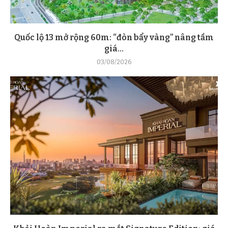
Quốc lộ 13 mở rộng 60m: “đòn bẩy vàng” nâng tầm
giá...
03/08/2026