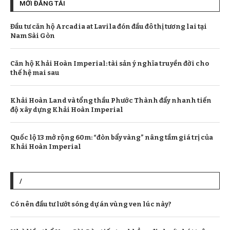
MỚI ĐĂNG TẢI
Đầu tư căn hộ Arcadia at Lavila đón đầu đô thị tương lai tại
Nam Sài Gòn
Căn hộ Khải Hoàn Imperial: tài sản ý nghĩa truyền đời cho
thế hệ mai sau
Khải Hoàn Land và tổng thầu Phước Thành đẩy nhanh tiến
độ xây dựng Khải Hoàn Imperial
Quốc lộ 13 mở rộng 60m: “đòn bẩy vàng” nâng tầm giá trị của
Khải Hoàn Imperial
/
Có nên đầu tư lướt sóng dự án vùng ven lúc này?