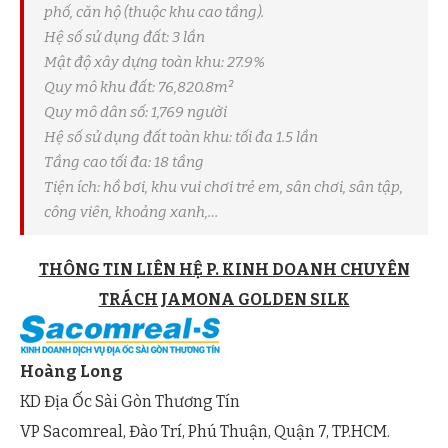
phố, căn hộ (thuộc khu cao tầng).
Hệ số sử dụng đất: 3 lần
Mật độ xây dựng toàn khu: 27.9%
Quy mô khu đất: 76,820.8m²
Quy mô dân số: 1,769 người
Hệ số sử dụng đất toàn khu: tối đa 1.5 lần
Tầng cao tối đa: 18 tầng
Tiện ích: hồ bơi, khu vui chơi trẻ em, sân chơi, sân tập,
công viên, khoảng xanh,…
THÔNG TIN LIÊN HỆ P. KINH DOANH CHUYÊN
TRÁCH JAMONA GOLDEN SILK
Hoàng Long
KD Địa Ốc Sài Gòn Thương Tín
VP Sacomreal, Đào Trí, Phú Thuận, Quận 7, TP.HCM.