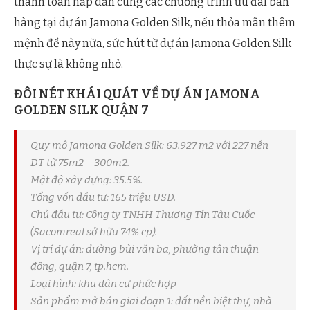
thanh toán hấp dẫn cùng các chương trình ưu đãi bán
hàng tại dự án Jamona Golden Silk, nếu thỏa mãn thêm
mệnh đề này nữa, sức hút từ dự án Jamona Golden Silk
thực sự là không nhỏ.
ĐÔI NÉT KHÁI QUÁT VỀ DỰ ÁN JAMONA
GOLDEN SILK QUẬN 7
Quy mô Jamona Golden Silk: 63.927 m2 với 227 nền
DT từ 75m2 – 300m2.
Mật độ xây dựng: 35.5%.
Tổng vốn đầu tư: 165 triệu USD.
Chủ đầu tư: Công ty TNHH Thương Tín Tàu Cuốc
(Sacomreal sở hữu 74% cp).
Vị trí dự án: đường bùi văn ba, phường tân thuận
đông, quận 7, tp.hcm.
Loại hình: khu dân cư phức hợp
Sản phẩm mở bán giai đoạn 1: đất nền biệt thự, nhà