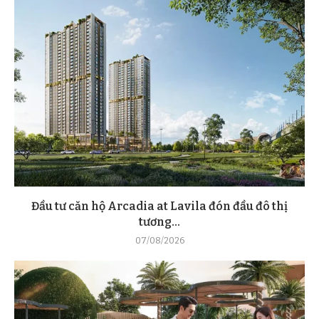
Đầu tư căn hộ Arcadia at Lavila đón đầu đô thị
tương...
07/08/2026