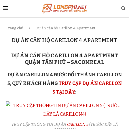
Trang chủ
Dự án căn hộ Carillon 4 Apartment
DỰ ÁN CĂN HỘ CARILLON 4 APARTMENT
DỰ ÁN CĂN HỘ CARILLON 4 APARTMENT
QUẬN TÂN PHÚ – SACOMREAL
DỰ ÁN CARILLON 4 ĐƯỢC ĐỔI THÀNH CARILLON
5, QUÝ KHÁCH HÀNG
TRUY CẬP DỰ ÁN CARLLON
5 TẠI ĐÂY
:
TRUY CẬP THÔNG TIN DỰ ÁN
CARILLON 5
(TRƯỚC ĐÂY LÀ