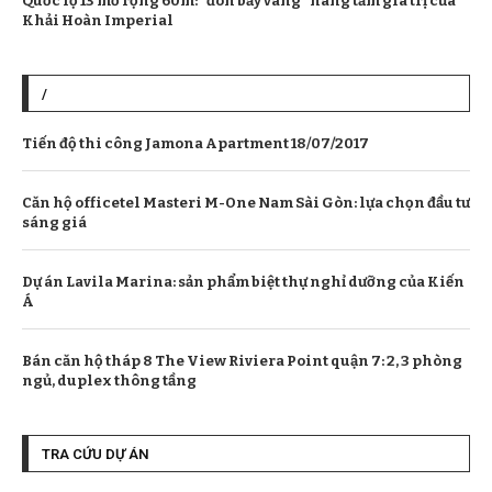
Quốc lộ 13 mở rộng 60m: “đòn bẩy vàng” nâng tầm giá trị của
Khải Hoàn Imperial
/
Tiến độ thi công Jamona Apartment 18/07/2017
Căn hộ officetel Masteri M-One Nam Sài Gòn: lựa chọn đầu tư
sáng giá
Dự án Lavila Marina: sản phẩm biệt thự nghỉ dưỡng của Kiến
Á
Bán căn hộ tháp 8 The View Riviera Point quận 7: 2, 3 phòng
ngủ, duplex thông tầng
TRA CỨU DỰ ÁN