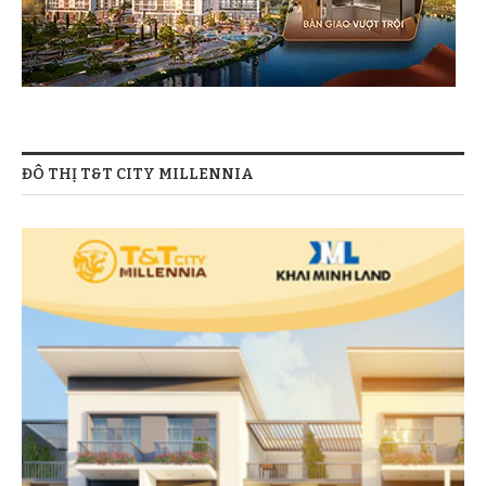
5.8km.
Cách chợ Bến Thành, TT Quận 1 chỉ 7km.
ĐÔ THỊ T&T CITY MILLENNIA