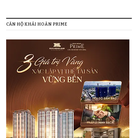
XIN CẢM ƠN SỰ QUAN TÂM VÀ ỦNG HỘ CỦA QUÝ
Cách Đầm Sen chỉ 500m,gần Trường Học,Siêu
KHÁCH HÀNG.
Thị Coopmart.Trung tâm thương mại.
CĂN HỘ KHẢI HOÀN PRIME
Jamona Golden Silk
Kết nối đường Kênh Tân Hóa Lò Gốm trong vài
bước chân ( Khoảng 50m ).
Cách Bệnh viện Tân Phú chỉ 800m ( Đi theo trục
đường Kênh Tân Hóa Lò Gốm ).
Cách UBND Quận Tân Phú, Big C Phú Thạnh,
Coopmart Lũy Bán Bích 1km.
Gần Parkson Flemington, Lotte Mart Lê Đại
Hành, Khu TDTT Phú Thọ 3km.
Cách chợ Tân Bình chỉ 3km.
Cách bênh viện Thống Nhất 3km.
Cách AEON MALL Tân Phú chỉ 3.5km.
Từ căn hộ Carillon 2 đến sân bay Tân Sơn Nhất