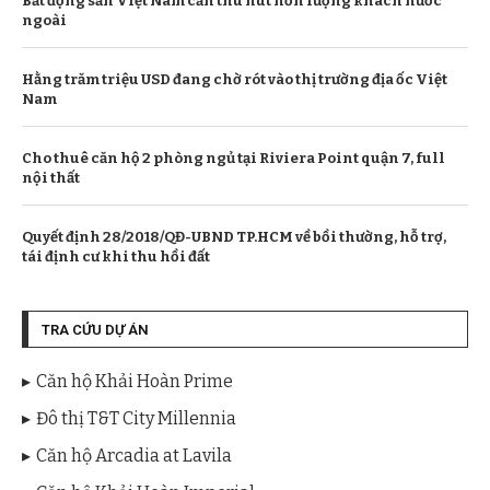
Bất động sản Việt Nam cần thu hút hơn lượng khách nước
ngoài
Hằng trăm triệu USD đang chờ rót vào thị trường địa ốc Việt
Nam
Cho thuê căn hộ 2 phòng ngủ tại Riviera Point quận 7, full
nội thất
Quyết định 28/2018/QĐ-UBND TP.HCM về bồi thường, hỗ trợ,
tái định cư khi thu hồi đất
TRA CỨU DỰ ÁN
Căn hộ Khải Hoàn Prime
Đô thị T&T City Millennia
Căn hộ Arcadia at Lavila