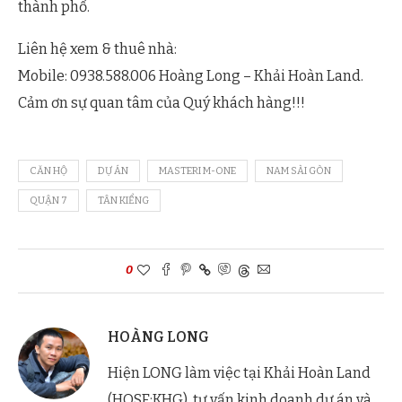
thành phố.
Liên hệ xem & thuê nhà:
Mobile: 0938.588.006 Hoàng Long – Khải Hoàn Land.
Cảm ơn sự quan tâm của Quý khách hàng!!!
CĂN HỘ
DỰ ÁN
MASTERI M-ONE
NAM SÀI GÒN
QUẬN 7
TÂN KIỂNG
0
HOÀNG LONG
Hiện LONG làm việc tại Khải Hoàn Land
(HOSE:KHG), tư vấn kinh doanh dự án và