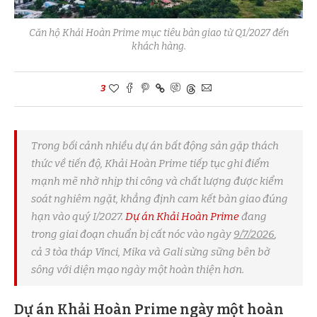
Căn hộ Khải Hoàn Prime mục tiêu bàn giao từ Q1/2027 đến
khách hàng.
3
Trong bối cảnh nhiều dự án bất động sản gặp thách
thức về tiến độ, Khải Hoàn Prime tiếp tục ghi điểm
mạnh mẽ nhờ nhịp thi công và chất lượng được kiểm
soát nghiêm ngặt, khẳng định cam kết bàn giao đúng
hạn vào quý I/2027.
Dự án Khải Hoàn Prime
đang
trong giai đoạn chuẩn bị cất nóc vào ngày
9/7/2026
,
cả 3 tòa tháp Vinci, Mika và Gali sừng sững bên bờ
sông với diện mạo ngày một hoàn thiện hơn.
Dự án Khải Hoàn Prime ngày một hoàn