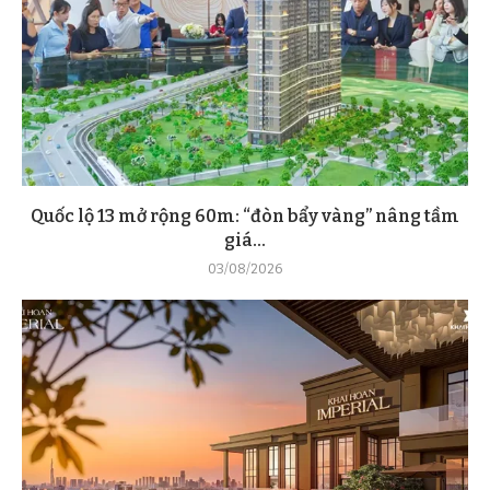
Quốc lộ 13 mở rộng 60m: “đòn bẩy vàng” nâng tầm
giá...
03/08/2026