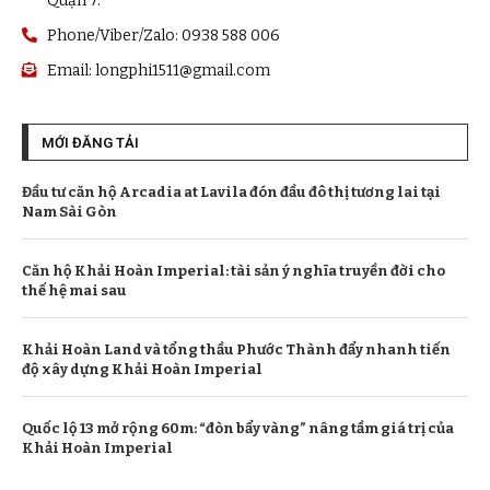
Quận 7.
Phone/Viber/Zalo: 0938 588 006
Email:
longphi1511@gmail.com
MỚI ĐĂNG TẢI
Đầu tư căn hộ Arcadia at Lavila đón đầu đô thị tương lai tại
Nam Sài Gòn
Căn hộ Khải Hoàn Imperial: tài sản ý nghĩa truyền đời cho
thế hệ mai sau
Khải Hoàn Land và tổng thầu Phước Thành đẩy nhanh tiến
độ xây dựng Khải Hoàn Imperial
Quốc lộ 13 mở rộng 60m: “đòn bẩy vàng” nâng tầm giá trị của
Khải Hoàn Imperial