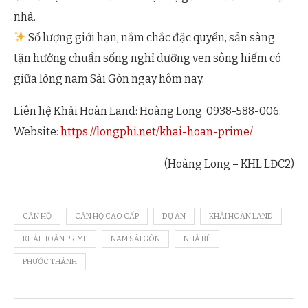
nhà.
Số lượng giới hạn, nắm chắc đặc quyền, sẵn sàng
tận hưởng chuẩn sống nghỉ dưỡng ven sông hiếm có
giữa lòng nam Sài Gòn ngay hôm nay.
Liên hệ Khải Hoàn Land: Hoàng Long 0938-588-006.
Website:
https://longphi.net/khai-hoan-prime/
(Hoàng Long – KHL LĐC2)
CĂN HỘ
CĂN HỘ CAO CẤP
DỰ ÁN
KHẢI HOÀN LAND
KHẢI HOÀN PRIME
NAM SÀI GÒN
NHÀ BÈ
PHƯỚC THÀNH