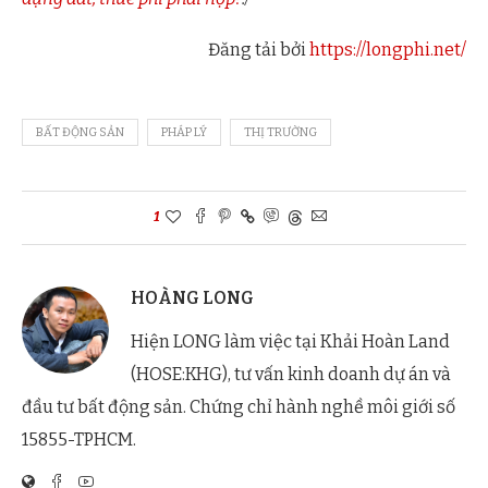
Đăng tải bởi
https://longphi.net/
BẤT ĐỘNG SẢN
PHÁP LÝ
THỊ TRƯỜNG
1
HOÀNG LONG
Hiện LONG làm việc tại Khải Hoàn Land
(HOSE:KHG), tư vấn kinh doanh dự án và
đầu tư bất động sản. Chứng chỉ hành nghề môi giới số
15855-TPHCM.