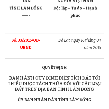
DÂN
NGHĨA VIỆT NAM
TỈNH LÂM ĐỒNG
Độc lập – Tự do – Hạnh
——-
phúc
—————
Số: 33/2015/QĐ-
Đà Lạt, ngày 16 tháng 04
UBND
năm 2015
QUYẾT ĐỊNH
BAN HÀNH QUY ĐỊNH DIỆN TÍCH ĐẤT TỐI
THIỂU ĐƯỢC TÁCH THỬA ĐỐI VỚI CÁC LOẠI
ĐẤT TRÊN ĐỊA BÀN TỈNH LÂM ĐỒNG
ỦY BAN NHÂN DÂN TỈNH LÂM ĐỒNG