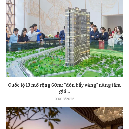
Quốc lộ 13 mở rộng 60m: “đòn bẩy vàng” nâng tầm
giá...
03/08/2026