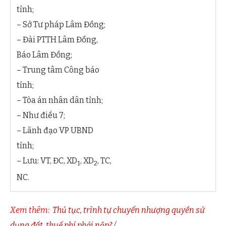
tỉnh;
– Sở Tư pháp Lâm Đồng;
– Đài PTTH Lâm Đồng,
Báo Lâm Đồng;
– Trung tâm Công báo
tỉnh;
– Tòa án nhân dân tỉnh;
– Như điều 7;
– Lãnh đạo VP UBND
tỉnh;
– Lưu: VT, ĐC, XD
, XD
, TC,
1
2
NC.
Xem thêm:
Thủ tục, trình tự chuyển nhượng quyền sử
dụng đất, thuế phí phải nộp?
./