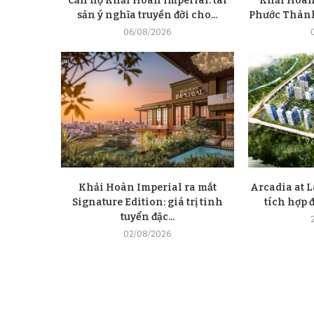
Căn hộ Khải Hoàn Imperial: tài
Khải Hoàn
sản ý nghĩa truyền đời cho...
Phước Thành 
06/08/2026
Khải Hoàn Imperial ra mắt
Arcadia at L
Signature Edition: giá trị tinh
tích hợp 
tuyển đặc...
02/08/2026