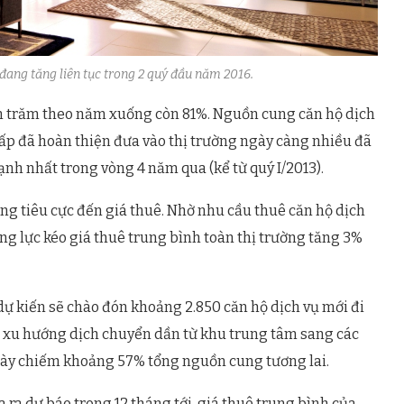
 đang tăng liên tục trong 2 quý đầu năm 2016.
n trăm theo năm xuống còn 81%. Nguồn cung căn hộ dịch
cấp đã hoàn thiện đưa vào thị trường ngày càng nhiều đã
h nhất trong vòng 4 năm qua (kể từ quý I/2013).
g tiêu cực đến giá thuê. Nhờ nhu cầu thuê căn hộ dịch
ộng lực kéo giá thuê trung bình toàn thị trường tăng 3%
 dự kiến sẽ chào đón khoảng 2.850 căn hộ dịch vụ mới đi
ó xu hướng dịch chuyển dần từ khu trung tâm sang các
này chiếm khoảng 57% tổng nguồn cung tương lai.
 ra dự báo trong 12 tháng tới, giá thuê trung bình của