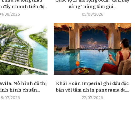
 Land và tổng thầu
Quốc lộ 13 mở rộng 60m: “đòn bẩy
đẩy nhanh tiến độ...
vàng” nâng tầm giá...
04/08/2026
03/08/2026
avila: Mô hình đô thị
Khải Hoàn Imperial ghi dấu độc
định hình chuẩn...
bản với tầm nhìn panorama đa...
28/07/2026
22/07/2026