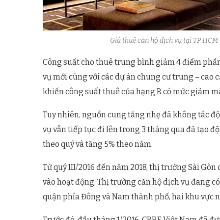
Giá thuê căn hộ dịch vụ tại TP HCM
Công suất cho thuê trung bình giảm 4 điểm phầ
vụ mới cùng với các dự án chung cư trung – cao 
khiến công suất thuê của hạng B có mức giảm mạn
Tuy nhiên, nguồn cung tăng nhẹ đã không tác độn
vụ vẫn tiếp tục đi lên trong 3 tháng qua đã tạo đ
theo quý và tăng 5% theo năm.
Từ quý III/2016 đến năm 2018, thị trường Sài Gòn
vào hoạt động. Thị trường căn hộ dịch vụ đang c
quận phía Đông và Nam thành phố, hai khu vực 
Trước đó, đầu tháng 1/2016, CBRE Việt Nam đã đưa