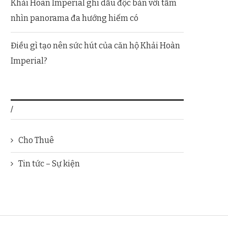
Khải Hoàn Imperial ghi dấu độc bản với tầm
nhìn panorama đa hướng hiếm có
Điều gì tạo nên sức hút của căn hộ Khải Hoàn
Imperial?
/
Cho Thuê
Tin tức – Sự kiện