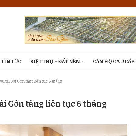
TIN TỨC
BIỆT THỰ – ĐẤT NỀN
CĂN HỘ CAO CẤP
vụ tại Sài Gòn tăng liên tục 6 tháng
Sài Gòn tăng liên tục 6 tháng