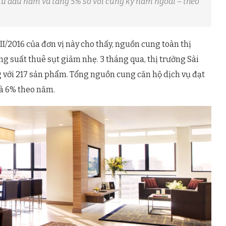
 từ đầu năm và tăng 5% so với cùng kỳ năm ngoái – theo
 II/2016 của đơn vị này cho thấy, nguồn cung toàn thị
 suất thuê sụt giảm nhẹ. 3 tháng qua, thị trường Sài
 với 217 sản phẩm. Tổng nguồn cung căn hộ dịch vụ đạt
và 6% theo năm.