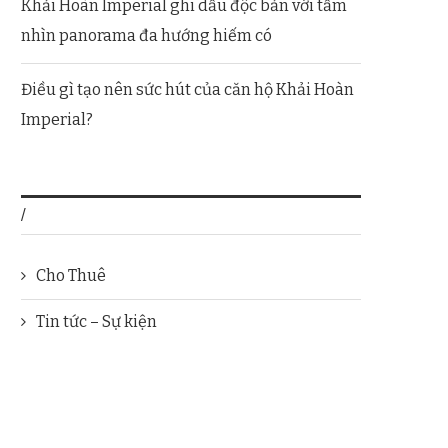
Khải Hoàn Imperial ghi dấu độc bản với tầm
nhìn panorama đa hướng hiếm có
Điều gì tạo nên sức hút của căn hộ Khải Hoàn
Imperial?
/
Cho Thuê
Tin tức – Sự kiện