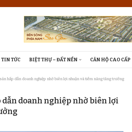
TIN TỨC
BIỆT THỰ – ĐẤT NỀN
CĂN HỘ CAO CẤP
 sản hấp dẫn doanh nghiệp nhờ biên lợi nhuận và tiềm năng tăng trưởng
p dẫn doanh nghiệp nhờ biên lợi
rưởng