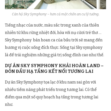
Căn hộ Sky Symphony – hơn cả một chốn an cư lý tưởng.
Tiếng nhạc của nước, màu sắc trong xanh của thiên
nhiên từ khu rừng nhiệt đới, hòa với nụ cừơi trẻ thơ …
Sky Symphony bản hoan ca của bầu trời sẽ mang đến
hương vị cuộc sống đích thực. Sống tại Sky symphony
là để trải nghiệm những giá trị sống đĩnh cao như thế.
DỰ ÁN SKY SYMPHONY KHẢI HOÀN LAND –
ĐÓN ĐẦU HẠ TẦNG KẾT NỐI TƯƠNG LAI
Dự án Sky Symphony tọa lạc ở khu nam sai gòn với
nhiều tiềm năng phát triển trong tương lai. Có thể
điểm qua một số quy hoạch hạ tầng trong tương lai
như.