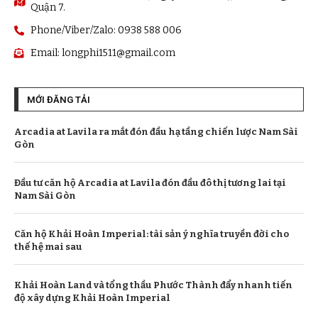
Quận 7.
Phone/Viber/Zalo: 0938 588 006
Email:
longphi1511@gmail.com
MỚI ĐĂNG TẢI
Arcadia at Lavila ra mắt đón đầu hạ tầng chiến lược Nam Sài
Gòn
Đầu tư căn hộ Arcadia at Lavila đón đầu đô thị tương lai tại
Nam Sài Gòn
Căn hộ Khải Hoàn Imperial: tài sản ý nghĩa truyền đời cho
thế hệ mai sau
Khải Hoàn Land và tổng thầu Phước Thành đẩy nhanh tiến
độ xây dựng Khải Hoàn Imperial