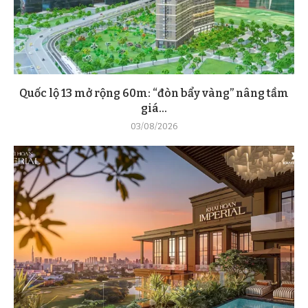
Quốc lộ 13 mở rộng 60m: “đòn bẩy vàng” nâng tầm
giá...
03/08/2026