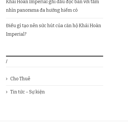
Khải Hoàn Imperial ghi dấu độc bản với tầm
nhìn panorama đa hướng hiếm có
Điều gì tạo nên sức hút của căn hộ Khải Hoàn
Imperial?
/
Cho Thuê
Tin tức – Sự kiện