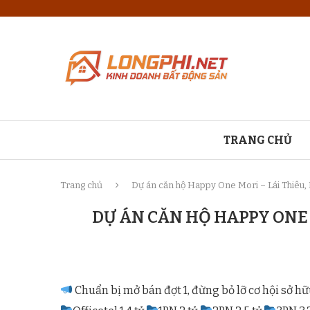
TRANG CHỦ
Trang chủ
Dự án căn hộ Happy One Mori – Lái Thiêu,
DỰ ÁN CĂN HỘ HAPPY ONE 
Chuẩn bị mở bán đợt 1, đừng bỏ lỡ cơ hội sở 