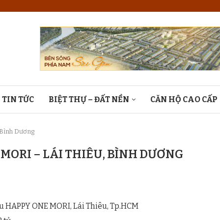
TIN TỨC
BIỆT THỰ – ĐẤT NỀN
CĂN HỘ CAO CẤP
 Bình Dương
MORI – LÁI THIÊU, BÌNH DƯƠNG
hữu HAPPY ONE MORI, Lái Thiêu, Tp.HCM