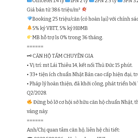
Officetel 1.4 tỷ
1PN 2 tỷ
2PN 2.5 tỷ
3PN 3.2
Giá bán từ 38.6 triệu/m²
Booking 25 triệu/căn (có hoàn lại) với chính s
5% ký VBTT, 5% ký HĐMB
MB hỗ trợ ls 0% trong 36 tháng.
======
🗝 CĂN HỘ TẦM CHUYÊN GIA
• Vị trí: mt Lái Thiêu 14, kết nối Thủ Đức 15 phút.
• 33+ tiện ích chuẩn Nhật Bản cao cấp hiện đại, t
• Pháp lý hoàn thiện, đã khởi công, phát triển 
Q2/2028.
Đừng bỏ lỡ cơ hội sở hữu căn hộ chuẩn Nhật, 
vàng này.
======
Anh/Chị quan tâm căn hộ, liên hệ chi tiết: