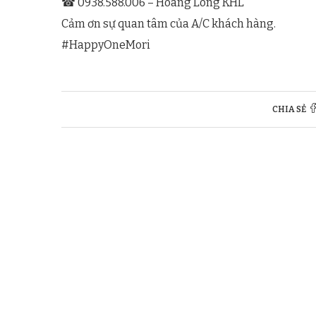
☎ 0938.588.006 – Hoàng Long KHL
Cảm ơn sự quan tâm của A/C khách hàng.
#HappyOneMori
CHIA SẺ