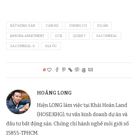
BẤT ĐỘNG SẢN
CĂN HỘ
CHUNG CƯ
DỰ ÁN
JAMONA APARTMENT
OCB
QUẬN 7
SACOMREAL
SACOMREAL-S
ĐỊA ỐC
0
HOÀNG LONG
Hiện LONG làm việc tại Khải Hoàn Land
(HOSE:KHG), tư vấn kinh doanh dự án và
đầu tư bất động sản. Chứng chỉ hành nghề môi giới số
15855-TPHCM.