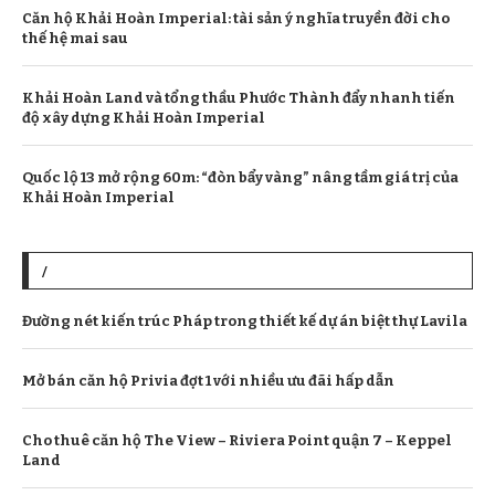
Căn hộ Khải Hoàn Imperial: tài sản ý nghĩa truyền đời cho
thế hệ mai sau
Khải Hoàn Land và tổng thầu Phước Thành đẩy nhanh tiến
độ xây dựng Khải Hoàn Imperial
Quốc lộ 13 mở rộng 60m: “đòn bẩy vàng” nâng tầm giá trị của
Khải Hoàn Imperial
/
Đường nét kiến trúc Pháp trong thiết kế dự án biệt thự Lavila
Mở bán căn hộ Privia đợt 1 với nhiều ưu đãi hấp dẫn
Cho thuê căn hộ The View – Riviera Point quận 7 – Keppel
Land