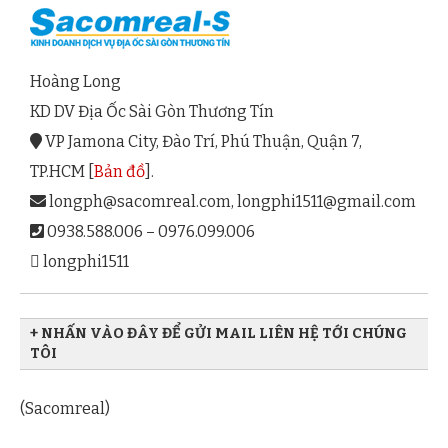
Hoàng Long
KD DV Địa Ốc Sài Gòn Thương Tín
VP Jamona City, Đào Trí, Phú Thuận, Quận 7,
TP.HCM [
Bản đồ
].
longph@sacomreal.com
,
longphi1511@gmail.com
0938.588.006 – 0976.099.006
longphi1511
+ NHẤN VÀO ĐÂY ĐỂ GỬI MAIL LIÊN HỆ TỚI CHÚNG
TÔI
(Sacomreal)